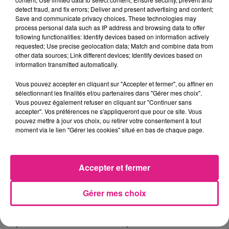
detect fraud, and fix errors; Deliver and present advertising and content;
la note du bac.
Save and communicate privacy choices. These technologies may
process personal data such as IP address and browsing data to offer
following functionalities: Identify devices based on information actively
requested; Use precise geolocation data; Match and combine data from
Olivier Cottet, directeur académique des services de
other data sources; Link different devices; Identify devices based on
information transmitted automatically.
l'Éducation nationale de la Moselle :
Vous pouvez accepter en cliquant sur "Accepter et fermer", ou affiner en
sélectionnant les finalités et/ou partenaires dans "Gérer mes choix".
Vous pouvez également refuser en cliquant sur "Continuer sans
FIL ACTUS
accepter". Vos préférences ne s'appliqueront que pour ce site. Vous
pouvez mettre à jour vos choix, ou retirer votre consentement à tout
moment via le lien "Gérer les cookies" situé en bas de chaque page.
5 août 2026
Casting de Woof : l'Euro-Métropole de Metz part à la recherche de...
4 août 2026
Accepter et fermer
Officiel : Gauthier Hein quitte le FC Metz pour l'OGC Nice
4 août 2026
Gérer mes choix
Officiel : le lac de Madine reporte son feu d’artifice
4 août 2026
Eclipse Solaire du 12 août : où voir ce phénomène en Lorraine ?