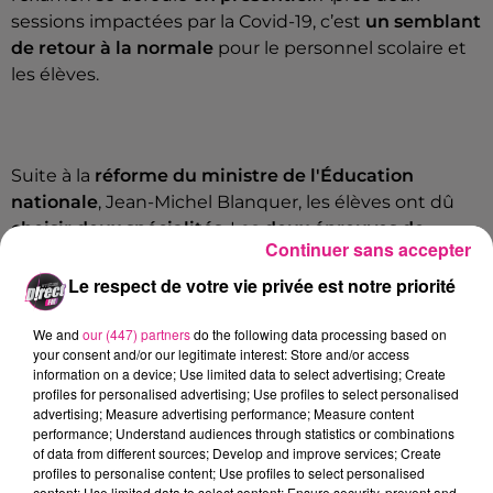
sessions impactées par la Covid-19, c’est
un semblant
de retour à la normale
pour le personnel scolaire et
les élèves.
Suite à la
réforme du ministre de l'Éducation
nationale
, Jean-Michel Blanquer, les élèves ont dû
choisir deux spécialités
. Les
deux épreuves de
Continuer sans accepter
spécialité
comptent pour
près d’un tiers de la note
finale
. Initialement prévues en mars, elles se
Le respect de votre vie privée est notre priorité
tiennent finalement en mai.
We and
our (447) partners
do the following data processing based on
your consent and/or our legitimate interest: Store and/or access
information on a device; Use limited data to select advertising; Create
profiles for personalised advertising; Use profiles to select personalised
L’idée d’origine, qui était de prendre en considération
advertising; Measure advertising performance; Measure content
performance; Understand audiences through statistics or combinations
les notes des spécialités dans
Parcoursup
, ne
of data from different sources; Develop and improve services; Create
fonctionnera pas cette année. Le contrôle continu
profiles to personalise content; Use profiles to select personalised
est plus important que jamais et représente 40 % de
content; Use limited data to select content; Ensure security, prevent and