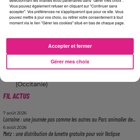
sélectionnant les finalités et/ou partenaires dans "Gérer mes choix".
et-Moselle)
Vous pouvez également refuser en cliquant sur "Continuer sans
accepter". Vos préférences ne s'appliqueront que pour ce site. Vous
Cie Système Paprika « Le Kraken
pouvez mettre à jour vos choix, ou retirer votre consentement à tout
moment via le lien "Gérer les cookies" situé en bas de chaque page.
Orchestra » (Grand Est / Haut-Rhin)
Samedi 6 août 2022 :
Accepter et fermer
Cie Paris-Bénarès « les Vaches Sacrées »
Gérer mes choix
(Pays de la Loire)
Aérosculpture « L’Appel du Large »
(Occitanie)
FIL ACTUS
7 août 2026
Lorraine : une journée pas comme les autres au Parc animalier de...
6 août 2026
Metz : une distribution de lunette gratuite pour voir l’éclipse