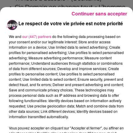
Cie Demain on change tout « L’homme
Continuer sans accepter
aux trois têtes et son chimère orchestra
Le respect de votre vie privée est notre priorité
» (Centre-Val-de-Loire)
Samedi 30 juillet
We and
our (447) partners
do the following data processing based on
your consent and/or our legitimate interest: Store and/or access
information on a device; Use limited data to select advertising; Create
profiles for personalised advertising; Use profiles to select personalised
Concert ambulant avec Les Souricieuses
advertising; Measure advertising performance; Measure content
performance; Understand audiences through statistics or combinations
(Grand Est / Meurthe-et-Moselle)
of data from different sources; Develop and improve services; Create
Cirque Gones « La Parâde » (Grand Est /
profiles to personalise content; Use profiles to select personalised
content; Use limited data to select content; Ensure security, prevent and
Meurthe-et-Moselle)
detect fraud, and fix errors; Deliver and present advertising and content;
Cie Archibald Caramatran « Electro
Save and communicate privacy choices. These technologies may
process personal data such as IP address and browsing data to offer
Frogs » (Provence-Alpes-Côte-d’Azur)
following functionalities: Identify devices based on information actively
requested; Use precise geolocation data; Match and combine data from
Vendredi 5 août
other data sources; Link different devices; Identify devices based on
information transmitted automatically.
Vous pouvez accepter en cliquant sur "Accepter et fermer", ou affiner en
EPO en fanfare ! (Grand Est / Meurthe-