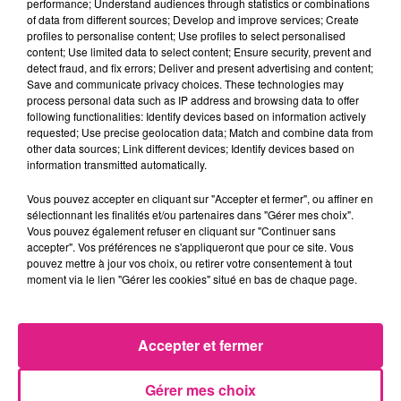
performance; Understand audiences through statistics or combinations
jonglage sous toutes ses formes.
of data from different sources; Develop and improve services; Create
profiles to personalise content; Use profiles to select personalised
Les spectacles sont entre
5 € et 10 €
. Le pass
content; Use limited data to select content; Ensure security, prevent and
complet (5 à 10 ans) est à
15 €
et
40 €
pour
detect fraud, and fix errors; Deliver and present advertising and content;
Save and communicate privacy choices. These technologies may
les adultes.
process personal data such as IP address and browsing data to offer
following functionalities: Identify devices based on information actively
L’événement se déroule à la
MJC Trois
requested; Use precise geolocation data; Match and combine data from
Maisons de Nancy
, en Meurthe-et-Moselle.
other data sources; Link different devices; Identify devices based on
information transmitted automatically.
Vous pouvez accepter en cliquant sur "Accepter et fermer", ou affiner en
Funky : programmateur et co-organisateur de
sélectionnant les finalités et/ou partenaires dans "Gérer mes choix".
l'événement "Bibasse" :
Vous pouvez également refuser en cliquant sur "Continuer sans
accepter". Vos préférences ne s'appliqueront que pour ce site. Vous
pouvez mettre à jour vos choix, ou retirer votre consentement à tout
moment via le lien "Gérer les cookies" situé en bas de chaque page.
FIL ACTUS
Accepter et fermer
7 août 2026
Lorraine : une journée pas comme les autres au Parc animalier de...
Gérer mes choix
6 août 2026