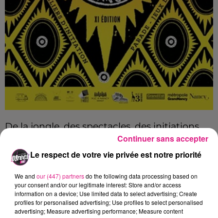
De la jongle, des spectacles, des initiations…
Continuer sans accepter
C’est ce que vous pourrez retrouver au
festival Bibasse
à la MJC 3 Maisons de Nancy
Le respect de votre vie privée est notre priorité
! Que vous soyez
professionnel
,
amateur
ou
We and
our (447) partners
do the following data processing based on
simplement
curieux
d’apprendre, vous serez
your consent and/or our legitimate interest: Store and/or access
les bienvenus. Il y aura également des
information on a device; Use limited data to select advertising; Create
profiles for personalised advertising; Use profiles to select personalised
masterclasses, des concerts, des jeux et du
advertising; Measure advertising performance; Measure content