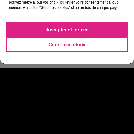
pouvez mettre à jour vos choix, ou retirer votre consentement à tout
Eclipse Solaire du 12 août : où voir ce phénomène en Lorraine ?
moment via le lien "Gérer les cookies" situé en bas de chaque page.
31 juillet 2026
Chalets de Noël solidaires : la ville de Metz lance un appel à...
31 juillet 2026
Accepter et fermer
Vosges : les feux d’artifice de Gérardmer sont annulés
31 juillet 2026
Gérer mes choix
Insolite : cette émission de télévision recherche des candidats...