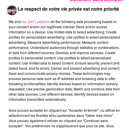
dans une
ambiance survoltée
, que Jenifer
Le respect de votre vie privée est notre priorité
vous emmènera faire la fête sur son n°9 Tour.
We and
our (447) partners
do the following data processing based on
Le
Wake Up
vous attend du lundi au
your consent and/or our legitimate interest: Store and/or access
information on a device; Use limited data to select advertising; Create
vendredi vers 7h40 pour gagner vos
profiles for personalised advertising; Use profiles to select personalised
invitations pour ce concert qui aura lieu le 3
advertising; Measure advertising performance; Measure content
performance; Understand audiences through statistics or combinations
mars prochain au
Galaxie d’Amnéville
.
of data from different sources; Develop and improve services; Create
profiles to personalise content; Use profiles to select personalised
FIL ACTUS
content; Use limited data to select content; Ensure security, prevent and
detect fraud, and fix errors; Deliver and present advertising and content;
Save and communicate privacy choices. These technologies may
6 août 2026
process personal data such as IP address and browsing data to offer
Metz : une distribution de lunette gratuite pour voir l’éclipse
following functionalities: Identify devices based on information actively
requested; Use precise geolocation data; Match and combine data from
5 août 2026
other data sources; Link different devices; Identify devices based on
Casting de Woof : l'Euro-Métropole de Metz part à la recherche de...
information transmitted automatically.
4 août 2026
Officiel : Gauthier Hein quitte le FC Metz pour l'OGC Nice
Vous pouvez accepter en cliquant sur "Accepter et fermer", ou affiner en
sélectionnant les finalités et/ou partenaires dans "Gérer mes choix".
4 août 2026
Vous pouvez également refuser en cliquant sur "Continuer sans
Officiel : le lac de Madine reporte son feu d’artifice
accepter". Vos préférences ne s'appliqueront que pour ce site. Vous
4 août 2026