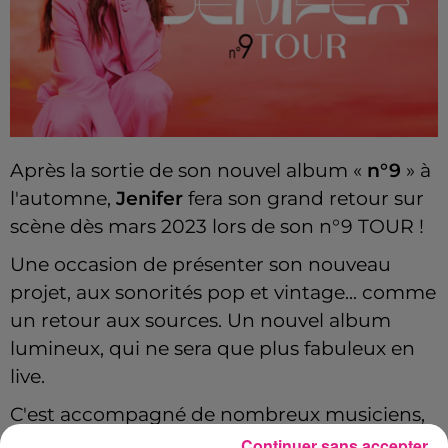
Après la sortie de son nouvel album «
n°9
» à
l'automne,
Jenifer
fera son grand retour sur
scène dès mars 2023 lors de son n°9 TOUR !
Une occasion de présenter son nouveau
projet, aux sonorités pop et vintage... comme
un retour aux sources. Un nouvel album
lumineux, qui ne sera que plus fabuleux en
live.
C'est accompagné de nombreux musiciens,
d'une scénographie à couper le souffle et
Continuer sans accepter