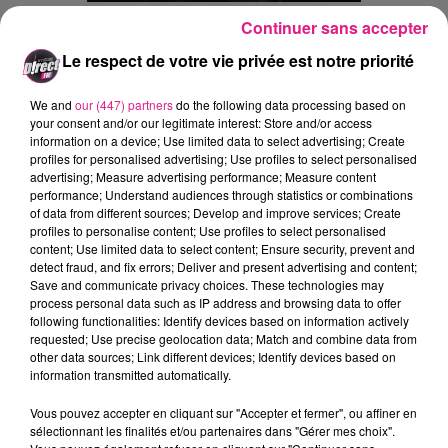
Crédit :
Emma Grasso D!RECT FM
Continuer sans accepter
Le respect de votre vie privée est notre priorité
Ajouter à votre calendrier
We and
our (447) partners
do the following data processing based on
your consent and/or our legitimate interest: Store and/or access
information on a device; Use limited data to select advertising; Create
du
13 juin 2025 à 22h45
profiles for personalised advertising; Use profiles to select personalised
Date
advertising; Measure advertising performance; Measure content
au
14 septembre 2025 à 22h00
performance; Understand audiences through statistics or combinations
of data from different sources; Develop and improve services; Create
profiles to personalise content; Use profiles to select personalised
content; Use limited data to select content; Ensure security, prevent and
detect fraud, and fix errors; Deliver and present advertising and content;
Lieu
54000
Nancy
Save and communicate privacy choices. These technologies may
process personal data such as IP address and browsing data to offer
following functionalities: Identify devices based on information actively
requested; Use precise geolocation data; Match and combine data from
other data sources; Link different devices; Identify devices based on
Tarif
Gratuit
information transmitted automatically.
Vous pouvez accepter en cliquant sur "Accepter et fermer", ou affiner en
sélectionnant les finalités et/ou partenaires dans "Gérer mes choix".