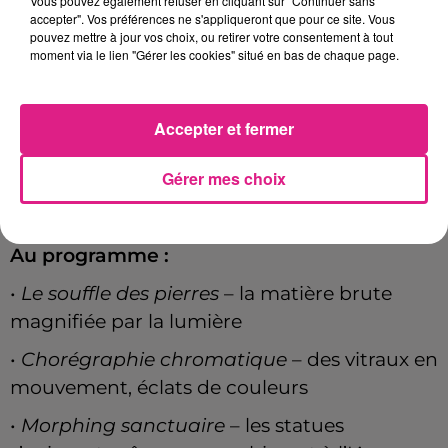
Vous pouvez également refuser en cliquant sur "Continuer sans
Cette nouvelle création intitulée
« Morphing
accepter". Vos préférences ne s'appliqueront que pour ce site. Vous
Routine »
, propose un
vidéo mapping de 16
pouvez mettre à jour vos choix, ou retirer votre consentement à tout
moment via le lien "Gérer les cookies" situé en bas de chaque page.
minutes
en
quatre actes
, mêlant lumière,
couleurs, patrimoine et intelligence
artificielle.
Accepter et fermer
La place Stanislas devient ici un
palimpseste
Gérer mes choix
vivant
, révélant ses différentes couches
d’histoire et de transformation.
Au programme :
•
Le souffle des pierres
– la matière brute
magnifiée par la lumière
•
Chorégraphie chromatique
– des vitraux en
mouvement, éclats de couleurs
•
Morphing sanctuaire
– les statues