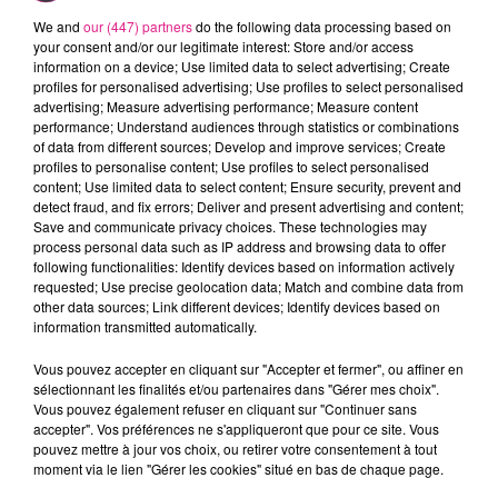
Moselle, au Ban-Saint-Martin. Une
We and
our (447) partners
do the following data processing based on
atmosphère idéale pour cette deuxième
your consent and/or our legitimate interest: Store and/or access
information on a device; Use limited data to select advertising; Create
semaine de vacances scolaires.
profiles for personalised advertising; Use profiles to select personalised
advertising; Measure advertising performance; Measure content
FIL ACTUS
performance; Understand audiences through statistics or combinations
of data from different sources; Develop and improve services; Create
profiles to personalise content; Use profiles to select personalised
7 août 2026
content; Use limited data to select content; Ensure security, prevent and
Lorraine : une journée pas comme les autres au Parc animalier de...
detect fraud, and fix errors; Deliver and present advertising and content;
Save and communicate privacy choices. These technologies may
6 août 2026
process personal data such as IP address and browsing data to offer
Metz : une distribution de lunette gratuite pour voir l’éclipse
following functionalities: Identify devices based on information actively
5 août 2026
requested; Use precise geolocation data; Match and combine data from
Casting de Woof : l'Euro-Métropole de Metz part à la recherche de...
other data sources; Link different devices; Identify devices based on
information transmitted automatically.
4 août 2026
Officiel : Gauthier Hein quitte le FC Metz pour l'OGC Nice
Vous pouvez accepter en cliquant sur "Accepter et fermer", ou affiner en
4 août 2026
sélectionnant les finalités et/ou partenaires dans "Gérer mes choix".
Officiel : le lac de Madine reporte son feu d’artifice
Vous pouvez également refuser en cliquant sur "Continuer sans
accepter". Vos préférences ne s'appliqueront que pour ce site. Vous
4 août 2026
pouvez mettre à jour vos choix, ou retirer votre consentement à tout
Eclipse Solaire du 12 août : où voir ce phénomène en Lorraine ?
moment via le lien "Gérer les cookies" situé en bas de chaque page.
31 juillet 2026