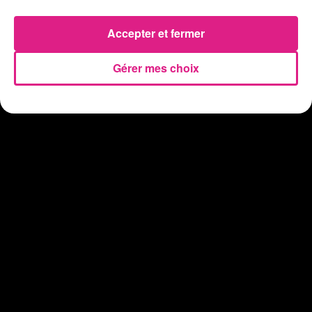
Chalets de Noël solidaires : la ville de Metz lance un appel à...
31 juillet 2026
Accepter et fermer
Vosges : les feux d’artifice de Gérardmer sont annulés
Gérer mes choix