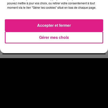
pouvez mettre à jour vos choix, ou retirer votre consentement à tout
4 août 2026
Officiel : le lac de Madine reporte son feu d’artifice
moment via le lien "Gérer les cookies" situé en bas de chaque page.
4 août 2026
Eclipse Solaire du 12 août : où voir ce phénomène en Lorraine ?
Accepter et fermer
31 juillet 2026
Chalets de Noël solidaires : la ville de Metz lance un appel à...
31 juillet 2026
Gérer mes choix
Vosges : les feux d’artifice de Gérardmer sont annulés