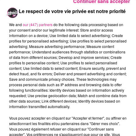
Continuer sans accepter
Cet élément est masqué compte-tenu du refus
Le respect de votre vie privée est notre priorité
du dépôt de cookies que vous avez exprimé. Si
vous souhaitez l'afficher, merci de nous donner
We and
our (447) partners
do the following data processing based on
your consent and/or our legitimate interest: Store and/or access
votre accord en cliquant sur le bouton ci-
information on a device; Use limited data to select advertising; Create
dessous.
profiles for personalised advertising; Use profiles to select personalised
advertising; Measure advertising performance; Measure content
performance; Understand audiences through statistics or combinations
Afficher l'élément
of data from different sources; Develop and improve services; Create
profiles to personalise content; Use profiles to select personalised
FIL ACTUS
content; Use limited data to select content; Ensure security, prevent and
detect fraud, and fix errors; Deliver and present advertising and content;
Save and communicate privacy choices. These technologies may
7 août 2026
process personal data such as IP address and browsing data to offer
Lorraine : une journée pas comme les autres au Parc animalier de...
following functionalities: Identify devices based on information actively
requested; Use precise geolocation data; Match and combine data from
6 août 2026
other data sources; Link different devices; Identify devices based on
Metz : une distribution de lunette gratuite pour voir l’éclipse
information transmitted automatically.
5 août 2026
Casting de Woof : l'Euro-Métropole de Metz part à la recherche de...
Vous pouvez accepter en cliquant sur "Accepter et fermer", ou affiner en
sélectionnant les finalités et/ou partenaires dans "Gérer mes choix".
4 août 2026
Vous pouvez également refuser en cliquant sur "Continuer sans
Officiel : Gauthier Hein quitte le FC Metz pour l'OGC Nice
accepter". Vos préférences ne s'appliqueront que pour ce site. Vous