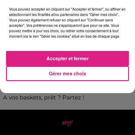
Vous pouvez accepter en cliquant sur "Accepter et fermer", ou affiner en
Payant
sélectionnant les finalités et/ou partenaires dans "Gérer mes choix".
Tarif
Vous pouvez également refuser en cliquant sur "Continuer sans
24€
accepter". Vos préférences ne s'appliqueront que pour ce site. Vous
pouvez mettre à jour vos choix, ou retirer votre consentement à tout
moment via le lien "Gérer les cookies" situé en bas de chaque page.
Le Semi-marathon de la Métropole du
Grand
Nancy
fait son grand retour pour sa 18ᵉ
Accepter et fermer
édition le
dimanche 23 mars
! Top départ à
10 h depuis la
place Stanislas
, l'arrivée sera
Gérer mes choix
au même endroit. Plus d'infos
sur
nam.athle.fr
A vos baskets, prêt ? Partez !