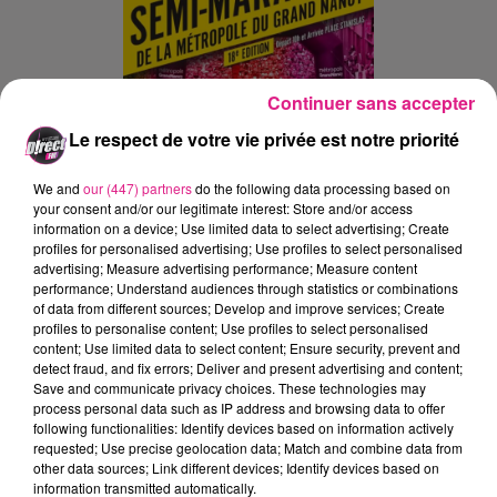
Continuer sans accepter
Le respect de votre vie privée est notre priorité
We and
our (447) partners
do the following data processing based on
your consent and/or our legitimate interest: Store and/or access
Ajouter à votre calendrier
information on a device; Use limited data to select advertising; Create
profiles for personalised advertising; Use profiles to select personalised
advertising; Measure advertising performance; Measure content
performance; Understand audiences through statistics or combinations
du
23 mars 2025 à 10h00
of data from different sources; Develop and improve services; Create
Date
profiles to personalise content; Use profiles to select personalised
au
23 mars 2025 à 15h00
content; Use limited data to select content; Ensure security, prevent and
detect fraud, and fix errors; Deliver and present advertising and content;
Save and communicate privacy choices. These technologies may
process personal data such as IP address and browsing data to offer
following functionalities: Identify devices based on information actively
Départ Place Stanislas
Lieu
requested; Use precise geolocation data; Match and combine data from
54000
Nancy
other data sources; Link different devices; Identify devices based on
information transmitted automatically.