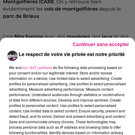
Montgolfières ICARE
. On y retrouve bien
évidemment les
vols de montgolfières
depuis le
parc de Brieux
.
Une
fête foraine
avec des
manèges
, des
jeux
et des
Continuer sans accepter
stands gourmands
est présente sur le site. Elle est
complétée par une série de
stands d’exposants et
Le respect de votre vie privée est notre priorité
de restaurateurs
. Les Montgolfiades laissent
également
une place centrale à la musique avec
We and
our (447) partners
do the following data processing based on
une scène comprenant deux écrans géants
.
your consent and/or our legitimate interest: Store and/or access
information on a device; Use limited data to select advertising; Create
profiles for personalised advertising; Use profiles to select personalised
advertising; Measure advertising performance; Measure content
La
musique
est
au cœur des Montgolfiades
avec des
performance; Understand audiences through statistics or combinations
of data from different sources; Develop and improve services; Create
concerts
qui ont lieu
tous les jours dès 15h
, des
profiles to personalise content; Use profiles to select personalised
spectacles musicaux
, une
comédie musicale sur des
content; Use limited data to select content; Ensure security, prevent and
écrans géants
ou encore un
grand show en
detect fraud, and fix errors; Deliver and present advertising and content;
Save and communicate privacy choices. These technologies may
hommage à Johnny Hallyday le lundi 15 août
.
process personal data such as IP address and browsing data to offer
following functionalities: Identify devices based on information actively