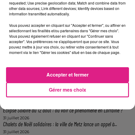
requested; Use precise geolocation data; Match and combine data from
Retrouvez le
programme complet
ici
!
other data sources; Link different devices; Identify devices based on
information transmitted automatically.
FIL ACTUS
Vous pouvez accepter en cliquant sur "Accepter et fermer", ou affiner en
sélectionnant les finalités et/ou partenaires dans "Gérer mes choix".
9h19
Vous pouvez également refuser en cliquant sur "Continuer sans
Lorraine : une journée pas comme les autres au Parc animalier de...
accepter". Vos préférences ne s'appliqueront que pour ce site. Vous
pouvez mettre à jour vos choix, ou retirer votre consentement à tout
6 août 2026
moment via le lien "Gérer les cookies" situé en bas de chaque page.
Metz : une distribution de lunette gratuite pour voir l’éclipse
5 août 2026
Casting de Woof : l'Euro-Métropole de Metz part à la recherche de...
Accepter et fermer
4 août 2026
Officiel : Gauthier Hein quitte le FC Metz pour l'OGC Nice
Gérer mes choix
4 août 2026
Officiel : le lac de Madine reporte son feu d’artifice
4 août 2026
Eclipse Solaire du 12 août : où voir ce phénomène en Lorraine ?
31 juillet 2026
Chalets de Noël solidaires : la ville de Metz lance un appel à...
31 juillet 2026