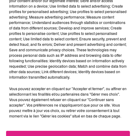
your consent and/or our legitimate interest: Store and/or access
information on a device; Use limited data to select advertising; Create
FIL ACTUS
profiles for personalised advertising; Use profiles to select personalised
advertising; Measure advertising performance; Measure content
performance; Understand audiences through statistics or combinations
7 août 2026
of data from different sources; Develop and improve services; Create
Lorraine : une journée pas comme les autres au Parc animalier de...
profiles to personalise content; Use profiles to select personalised
content; Use limited data to select content; Ensure security, prevent and
6 août 2026
detect fraud, and fix errors; Deliver and present advertising and content;
Metz : une distribution de lunette gratuite pour voir l’éclipse
Save and communicate privacy choices. These technologies may
5 août 2026
process personal data such as IP address and browsing data to offer
Casting de Woof : l'Euro-Métropole de Metz part à la recherche de...
following functionalities: Identify devices based on information actively
requested; Use precise geolocation data; Match and combine data from
4 août 2026
other data sources; Link different devices; Identify devices based on
Officiel : Gauthier Hein quitte le FC Metz pour l'OGC Nice
information transmitted automatically.
4 août 2026
Officiel : le lac de Madine reporte son feu d’artifice
Vous pouvez accepter en cliquant sur "Accepter et fermer", ou affiner en
sélectionnant les finalités et/ou partenaires dans "Gérer mes choix".
4 août 2026
Vous pouvez également refuser en cliquant sur "Continuer sans
Eclipse Solaire du 12 août : où voir ce phénomène en Lorraine ?
accepter". Vos préférences ne s'appliqueront que pour ce site. Vous
31 juillet 2026
pouvez mettre à jour vos choix, ou retirer votre consentement à tout
Chalets de Noël solidaires : la ville de Metz lance un appel à...
moment via le lien "Gérer les cookies" situé en bas de chaque page.
31 juillet 2026
Vosges : les feux d’artifice de Gérardmer sont annulés