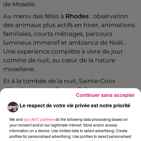
de Moselle.
Au menu des fêtes à
Rhodes
: observation
des animaux plus actifs en hiver, animations
familiales, courts métrages, parcours
lumineux immersif et ambiance de Noël…
Une expérience complète à vivre de jour
comme de nuit, au cœur de la nature
mosellane.
Et à la tombée de la nuit, Sainte-Croix
s’illumine avec le
Conte d’Hiver
, un parcours
Continuer sans accepter
nocturne immersif au cœur de la forêt. Onze
Le respect de votre vie privée est notre priorité
scènes lumineuses jalonnent les sentiers :
arbres anciens, esprits de la nature, Amarok,
We and
our (447) partners
do the following data processing based on
l’esprit géant du loup... Chaque tableau
your consent and/or our legitimate interest: Store and/or access
information on a device; Use limited data to select advertising; Create
raconte une histoire et rapproche les
profiles for personalised advertising; Use profiles to select personalised