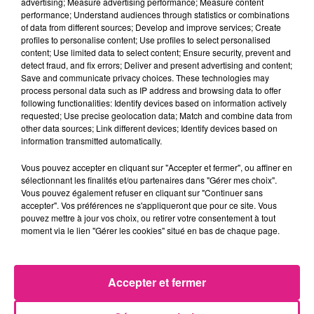
visiteurs de leur quête : retrouver l’hiver
advertising; Measure advertising performance; Measure content
performance; Understand audiences through statistics or combinations
disparu en Moselle.
of data from different sources; Develop and improve services; Create
profiles to personalise content; Use profiles to select personalised
content; Use limited data to select content; Ensure security, prevent and
detect fraud, and fix errors; Deliver and present advertising and content;
Save and communicate privacy choices. These technologies may
process personal data such as IP address and browsing data to offer
following functionalities: Identify devices based on information actively
requested; Use precise geolocation data; Match and combine data from
other data sources; Link different devices; Identify devices based on
information transmitted automatically.
Vous pouvez accepter en cliquant sur "Accepter et fermer", ou affiner en
sélectionnant les finalités et/ou partenaires dans "Gérer mes choix".
Vous pouvez également refuser en cliquant sur "Continuer sans
accepter". Vos préférences ne s'appliqueront que pour ce site. Vous
pouvez mettre à jour vos choix, ou retirer votre consentement à tout
moment via le lien "Gérer les cookies" situé en bas de chaque page.
Crédit :
Serge Burgun
FIL ACTUS
Accepter et fermer
6 août 2026
Metz : une distribution de lunette gratuite pour voir l’éclipse