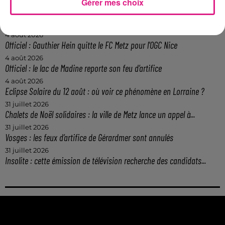
Gérer mes choix
5 août 2026
Casting de Woof : l'Euro-Métropole de Metz part à la recherche de...
4 août 2026
Officiel : Gauthier Hein quitte le FC Metz pour l'OGC Nice
4 août 2026
Officiel : le lac de Madine reporte son feu d’artifice
4 août 2026
Eclipse Solaire du 12 août : où voir ce phénomène en Lorraine ?
31 juillet 2026
Chalets de Noël solidaires : la ville de Metz lance un appel à...
31 juillet 2026
Vosges : les feux d’artifice de Gérardmer sont annulés
31 juillet 2026
Insolite : cette émission de télévision recherche des candidats...