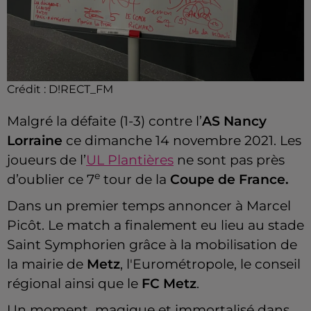
Crédit :
D!RECT_FM
Malgré la défaite (1-3) contre l’
AS Nancy
Lorraine
ce dimanche 14 novembre 2021. Les
joueurs de l’
UL Plantières
ne sont pas près
e
d’oublier ce 7
tour de la
Coupe de France.
Dans un premier temps annoncer à Marcel
Picôt. Le match a finalement eu lieu au stade
Saint Symphorien grâce à la mobilisation de
la mairie de
Metz
, l'Eurométropole, le conseil
régional ainsi que le
FC Metz
.
Un moment magique et immortalisé dans