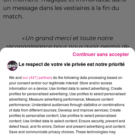
un message dans les vestiaires à la fin du
match.
«
Un grand merci et toute notre
reconnaissance pour nous avoir permis de
Continuer sans accepter
vivre une très grande journée dans l'histoire
de notre club ! Aujourd'hui, le football
Le respect de votre vie privée est notre priorité
professionnel a tendu la main (et plus
We and
our (447) partners
do the following data processing based on
encore...) au football amateur. C'est une
your consent and/or our legitimate interest: Store and/or access
belle image de notre sport
»
information on a device; Use limited data to select advertising; Create
profiles for personalised advertising; Use profiles to select personalised
advertising; Measure advertising performance; Measure content
performance; Understand audiences through statistics or combinations
On peut aussi y voir la signature de tous les
of data from different sources; Develop and improve services; Create
profiles to personalise content; Use profiles to select personalised
joueurs.
content; Use limited data to select content; Ensure security, prevent and
detect fraud, and fix errors; Deliver and present advertising and content;
Save and communicate privacy choices. These technologies may