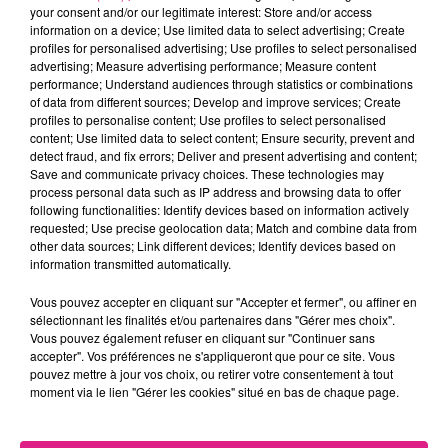
your consent and/or our legitimate interest: Store and/or access
Crédit :
D!RECT FM
information on a device; Use limited data to select advertising; Create
FIL ACTUS
profiles for personalised advertising; Use profiles to select personalised
advertising; Measure advertising performance; Measure content
performance; Understand audiences through statistics or combinations
of data from different sources; Develop and improve services; Create
7 août 2026
profiles to personalise content; Use profiles to select personalised
Lorraine : une journée pas comme les autres au Parc animalier de...
content; Use limited data to select content; Ensure security, prevent and
6 août 2026
detect fraud, and fix errors; Deliver and present advertising and content;
Metz : une distribution de lunette gratuite pour voir l’éclipse
Save and communicate privacy choices. These technologies may
process personal data such as IP address and browsing data to offer
5 août 2026
following functionalities: Identify devices based on information actively
Casting de Woof : l'Euro-Métropole de Metz part à la recherche de...
requested; Use precise geolocation data; Match and combine data from
4 août 2026
other data sources; Link different devices; Identify devices based on
Officiel : Gauthier Hein quitte le FC Metz pour l'OGC Nice
information transmitted automatically.
4 août 2026
Vous pouvez accepter en cliquant sur "Accepter et fermer", ou affiner en
Officiel : le lac de Madine reporte son feu d’artifice
sélectionnant les finalités et/ou partenaires dans "Gérer mes choix".
4 août 2026
Vous pouvez également refuser en cliquant sur "Continuer sans
Eclipse Solaire du 12 août : où voir ce phénomène en Lorraine ?
accepter". Vos préférences ne s'appliqueront que pour ce site. Vous
pouvez mettre à jour vos choix, ou retirer votre consentement à tout
31 juillet 2026
moment via le lien "Gérer les cookies" situé en bas de chaque page.
Chalets de Noël solidaires : la ville de Metz lance un appel à...
31 juillet 2026
Vosges : les feux d’artifice de Gérardmer sont annulés