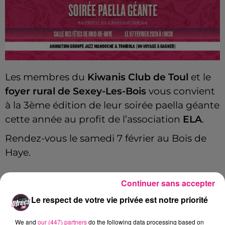
Les membres du
Kiwanis Club de Toul
et le
foyer rural de Sexey-Les-Bois
vous convient
à la 3ème édition de leur soirée paella géante
cette année au profit de l’association
ELA
.
Rendez-vous le samedi 7 février au Bois de
Haye.
Mathieu Bordaraud : membre du Kiwanis club de
Continuer sans accepter
Toul.
Le respect de votre vie privée est notre priorité
We and
our (447) partners
do the following data processing based on