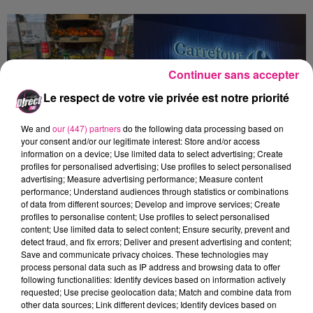
Continuer sans accepter
Le respect de votre vie privée est notre priorité
We and
our (447) partners
do the following data processing based on
your consent and/or our legitimate interest: Store and/or access
information on a device; Use limited data to select advertising; Create
profiles for personalised advertising; Use profiles to select personalised
advertising; Measure advertising performance; Measure content
Crédit :
DIRECT FM
performance; Understand audiences through statistics or combinations
of data from different sources; Develop and improve services; Create
profiles to personalise content; Use profiles to select personalised
Envie de gagner 100€ de carte cadeau ???
content; Use limited data to select content; Ensure security, prevent and
detect fraud, and fix errors; Deliver and present advertising and content;
D!RECT FM vous fait gagner toutes les
Save and communicate privacy choices. These technologies may
semaines une carte cadeau de
100€
dans
process personal data such as IP address and browsing data to offer
following functionalities: Identify devices based on information actively
vos Carrefour City - Express et Contact de
requested; Use precise geolocation data; Match and combine data from
other data sources; Link different devices; Identify devices based on
Moselle participants !