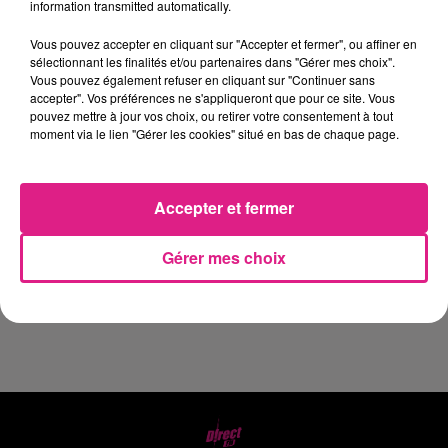
information transmitted automatically.
Pour tenter de gagner, remplissez le
Vous pouvez accepter en cliquant sur "Accepter et fermer", ou affiner en
formulaire ci dessous avec le prix exact du
sélectionnant les finalités et/ou partenaires dans "Gérer mes choix".
Vous pouvez également refuser en cliquant sur "Continuer sans
contenu du panier !
Vous avez jusqu'à
accepter". Vos préférences ne s'appliqueront que pour ce site. Vous
vendredi 9h30
! Bonne chance :)
pouvez mettre à jour vos choix, ou retirer votre consentement à tout
moment via le lien "Gérer les cookies" situé en bas de chaque page.
Cette semaine le panier est proposé par
votre Carrefour Express d'Amanvilliers.
Accepter et fermer
(pour gagner, vous devez résider impérativement en
Lorraine et être joignable impérativement le
Gérer mes choix
vendredi du tirage entre 12h et 14h)
Le jeu est terminé