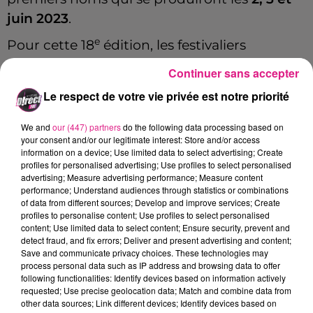
juin 2023
.
e
Pour cette 18
édition, les festivaliers
pourront aller applaudir :
Matmatah
-
Gogol
Continuer sans accepter
Bordello
-
Suzane
-
Youssoupha
-
Cali
-
The
Le respect de votre vie privée est notre priorité
Yokel
.
We and
our (447) partners
do the following data processing based on
Info pratique :
your consent and/or our legitimate interest: Store and/or access
information on a device; Use limited data to select advertising; Create
Les
PASS 3 JOURS
à 68€ et 79€ sont
profiles for personalised advertising; Use profiles to select personalised
toujours disponibles.
advertising; Measure advertising performance; Measure content
performance; Understand audiences through statistics or combinations
of data from different sources; Develop and improve services; Create
Le tarif à 58€ est déjà épuisé, de quoi laisser
profiles to personalise content; Use profiles to select personalised
imaginer un avenir serein pour le Michel
content; Use limited data to select content; Ensure security, prevent and
detect fraud, and fix errors; Deliver and present advertising and content;
Crew.
Save and communicate privacy choices. These technologies may
process personal data such as IP address and browsing data to offer
Pour réserver vos billets, cliquez
ici
.
following functionalities: Identify devices based on information actively
requested; Use precise geolocation data; Match and combine data from
FIL ACTUS
other data sources; Link different devices; Identify devices based on