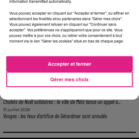
information transmitted automatically.
7 août 2026
Vous pouvez accepter en cliquant sur "Accepter et fermer", ou affiner en
Lorraine : une journée pas comme les autres au Parc animalier de...
sélectionnant les finalités et/ou partenaires dans "Gérer mes choix".
6 août 2026
Vous pouvez également refuser en cliquant sur "Continuer sans
Metz : une distribution de lunette gratuite pour voir l’éclipse
accepter". Vos préférences ne s'appliqueront que pour ce site. Vous
pouvez mettre à jour vos choix, ou retirer votre consentement à tout
5 août 2026
moment via le lien "Gérer les cookies" situé en bas de chaque page.
Casting de Woof : l'Euro-Métropole de Metz part à la recherche de...
4 août 2026
Officiel : Gauthier Hein quitte le FC Metz pour l'OGC Nice
Accepter et fermer
4 août 2026
Officiel : le lac de Madine reporte son feu d’artifice
Gérer mes choix
4 août 2026
Eclipse Solaire du 12 août : où voir ce phénomène en Lorraine ?
31 juillet 2026
Chalets de Noël solidaires : la ville de Metz lance un appel à...
31 juillet 2026
Vosges : les feux d’artifice de Gérardmer sont annulés