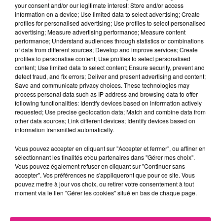
your consent and/or our legitimate interest: Store and/or access
information on a device; Use limited data to select advertising; Create
FIL ACTUS
profiles for personalised advertising; Use profiles to select personalised
advertising; Measure advertising performance; Measure content
performance; Understand audiences through statistics or combinations
of data from different sources; Develop and improve services; Create
7 août 2026
Lorraine : une journée pas comme les autres au Parc animalier de...
profiles to personalise content; Use profiles to select personalised
content; Use limited data to select content; Ensure security, prevent and
6 août 2026
detect fraud, and fix errors; Deliver and present advertising and content;
Metz : une distribution de lunette gratuite pour voir l’éclipse
Save and communicate privacy choices. These technologies may
process personal data such as IP address and browsing data to offer
5 août 2026
following functionalities: Identify devices based on information actively
Casting de Woof : l'Euro-Métropole de Metz part à la recherche de...
requested; Use precise geolocation data; Match and combine data from
4 août 2026
other data sources; Link different devices; Identify devices based on
Officiel : Gauthier Hein quitte le FC Metz pour l'OGC Nice
information transmitted automatically.
4 août 2026
Vous pouvez accepter en cliquant sur "Accepter et fermer", ou affiner en
Officiel : le lac de Madine reporte son feu d’artifice
sélectionnant les finalités et/ou partenaires dans "Gérer mes choix".
4 août 2026
Vous pouvez également refuser en cliquant sur "Continuer sans
Eclipse Solaire du 12 août : où voir ce phénomène en Lorraine ?
accepter". Vos préférences ne s'appliqueront que pour ce site. Vous
pouvez mettre à jour vos choix, ou retirer votre consentement à tout
31 juillet 2026
moment via le lien "Gérer les cookies" situé en bas de chaque page.
Chalets de Noël solidaires : la ville de Metz lance un appel à...
31 juillet 2026
Vosges : les feux d’artifice de Gérardmer sont annulés