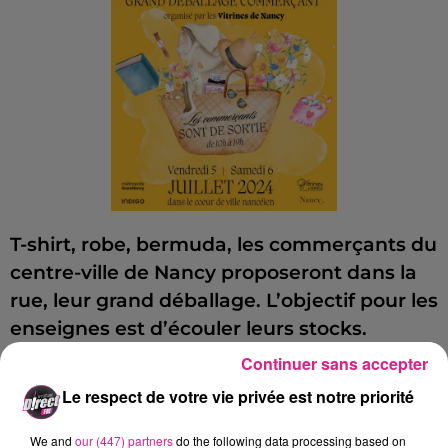
T-shirt, robe, bermuda, les commerçants du
centre-ville de Nancy proposeront dans la
rue, leur grand déballage. L’objectif pour les
enseignes est d’écouler leurs stocks.
Continuer sans accepter
Un événement proposé par les vitrines de
Nancy, en lien avec la Ville de Nancy, la
Le respect de votre vie privée est notre priorité
Métropole du Grand Nancy et Indigo.
We and
our (447) partners
do the following data processing based on