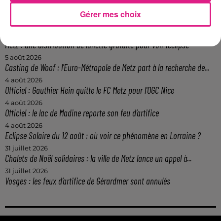
7 août 2026
Gérer mes choix
Lorraine : une journée pas comme les autres au Parc animalier de...
6 août 2026
Metz : une distribution de lunette gratuite pour voir l’éclipse
5 août 2026
Casting de Woof : l'Euro-Métropole de Metz part à la recherche de...
4 août 2026
Officiel : Gauthier Hein quitte le FC Metz pour l'OGC Nice
4 août 2026
Officiel : le lac de Madine reporte son feu d’artifice
4 août 2026
Eclipse Solaire du 12 août : où voir ce phénomène en Lorraine ?
31 juillet 2026
Chalets de Noël solidaires : la ville de Metz lance un appel à...
31 juillet 2026
Vosges : les feux d’artifice de Gérardmer sont annulés