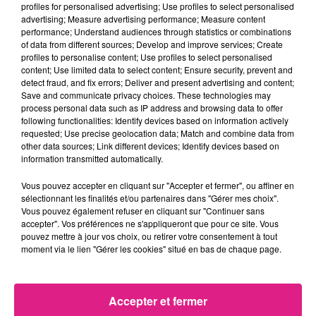
profiles for personalised advertising; Use profiles to select personalised
advertising; Measure advertising performance; Measure content
Patrick Clément
performance; Understand audiences through statistics or combinations
of data from different sources; Develop and improve services; Create
profiles to personalise content; Use profiles to select personalised
content; Use limited data to select content; Ensure security, prevent and
detect fraud, and fix errors; Deliver and present advertising and content;
Save and communicate privacy choices. These technologies may
process personal data such as IP address and browsing data to offer
Les équipes de bénévoles et d’organisation sont prêts à
following functionalities: Identify devices based on information actively
vous accueillir.
requested; Use precise geolocation data; Match and combine data from
other data sources; Link different devices; Identify devices based on
information transmitted automatically.
Les demi-finales se joueront samedi 18 décembre dans
l’ordre suivant : PSG/Chambéry à 16h et à
Vous pouvez accepter en cliquant sur "Accepter et fermer", ou affiner en
sélectionnant les finalités et/ou partenaires dans "Gérer mes choix".
Montpellier/Nantes à 18h30
Vous pouvez également refuser en cliquant sur "Continuer sans
accepter". Vos préférences ne s'appliqueront que pour ce site. Vous
A l’issue de ces rencontres, la finale se jouera dimanche
pouvez mettre à jour vos choix, ou retirer votre consentement à tout
moment via le lien "Gérer les cookies" situé en bas de chaque page.
19 décembre à 16h
Vous pouvez réserver vos billets
ici
FIL ACTUS
Accepter et fermer