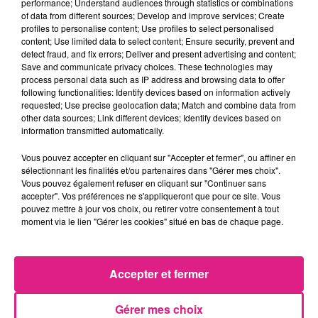
performance; Understand audiences through statistics or combinations
of data from different sources; Develop and improve services; Create
Afficher l'élément
profiles to personalise content; Use profiles to select personalised
content; Use limited data to select content; Ensure security, prevent and
detect fraud, and fix errors; Deliver and present advertising and content;
Save and communicate privacy choices. These technologies may
Tentez de gagner vos invitations pour la
process personal data such as IP address and browsing data to offer
soirée de vendredi grâce au formulaire ci-
following functionalities: Identify devices based on information actively
requested; Use precise geolocation data; Match and combine data from
dessous.
other data sources; Link different devices; Identify devices based on
information transmitted automatically.
Vous pouvez accepter en cliquant sur "Accepter et fermer", ou affiner en
sélectionnant les finalités et/ou partenaires dans "Gérer mes choix".
Vous pouvez également refuser en cliquant sur "Continuer sans
Nom
*
accepter". Vos préférences ne s'appliqueront que pour ce site. Vous
pouvez mettre à jour vos choix, ou retirer votre consentement à tout
moment via le lien "Gérer les cookies" situé en bas de chaque page.
Accepter et fermer
Prénom
*
Gérer mes choix