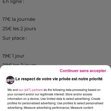
En ligne :
17€ la journée
25€ les 2 jours
Sur place :
19€ 1 jour
28€ les 2 jours
Continuer sans accepter
Le respect de votre vie privée est notre priorité
Cet élément est masqué compte-tenu du refus
We and
our (447) partners
do the following data processing based on
du dépôt de cookies que vous avez exprimé. Si
your consent and/or our legitimate interest: Store and/or access
vous souhaitez l'afficher, merci de nous donner
information on a device; Use limited data to select advertising; Create
votre accord en cliquant sur le bouton ci-
profiles for personalised advertising; Use profiles to select personalised
advertising; Measure advertising performance; Measure content
dessous.