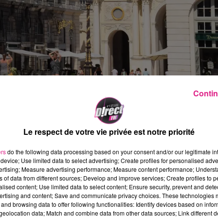
Contin
 contre le tabagisme
qu’engage la
ville de Nanc
rimental
« Ville Libre Sans Tabac ». Ce dispositif
Le respect de votre vie privée est notre priorité
al des mesures démontrées comme efficaces
ers
do the following data processing based on your consent and/or our legitimate int
tique d’
améliorer la qualité de vie des
device; Use limited data to select advertising; Create profiles for personalised adver
vertising; Measure advertising performance; Measure content performance; Unders
ns of data from different sources; Develop and improve services; Create profiles to 
alised content; Use limited data to select content; Ensure security, prevent and detect
ertising and content; Save and communicate privacy choices. These technologies
and browsing data to offer following functionalities: Identify devices based on infor
pporté son soutien à l’opération. Le projet
eolocation data; Match and combine data from other data sources; Link different de