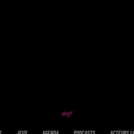
S
JEUX
AGENDA
PODCASTS
ACTEURS L