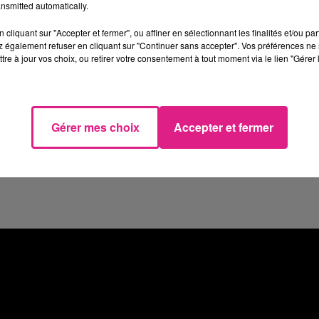
e génération sans tabac pour 2030
. Le
Comité
nsmitted automatically.
mment l’
importance des initiatives à l’échelle
cliquant sur "Accepter et fermer", ou affiner en sélectionnant les finalités et/ou pa
 également refuser en cliquant sur "Continuer sans accepter". Vos préférences ne 
tre à jour vos choix, ou retirer votre consentement à tout moment via le lien "Gérer 
t la première cause de mortalité prématurée 
’est pas la première ville
de Lorraine à signer l
Gérer mes choix
Accepter et fermer
cédée
.