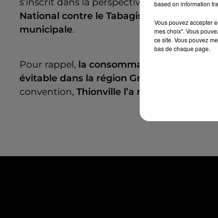
s’inscrit dans la perspective plus large d’
un
based on information tra
National contre le Tabagisme
défend nota
Vous pouvez accepter en 
municipale
.
mes choix". Vous pouvez
ce site. Vous pouvez met
bas de chaque page.
Pour rappel,
la consommation de tabac es
évitable dans la région Grand-Est
.
Nancy n
convention,
Thionville l’a notamment pré