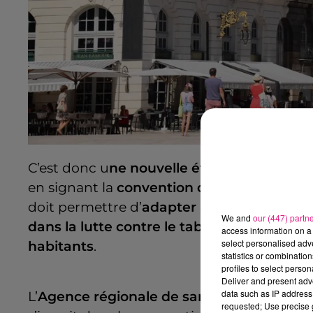
C’est donc u
ne nouvelle étape de la lutte
en signant la
convention d’un projet expé
doit permettre d’
adapter à l’échelon loc
We and
our (447) partn
dans la lutte contre le tabagisme
dans l’op
access information on a 
select personalised ad
habitants
.
statistics or combinatio
profiles to select person
Deliver and present adv
data such as IP address 
L’
Agence régionale de santé
a notamment a
requested; Use precise g