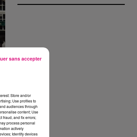
uer sans accepter
y
erest: Store and/or
tising; Use profiles to
tand audiences through
personalise content; Use
 fraud, and fix errors;
 may process personal
mation actively
vices; Identify devices