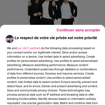
Continuer sans accepter
Le respect de votre vie privée est notre priorité
We and
our (447) partners
do the following data processing based on
your consent and/or our legitimate interest: Store and/or access
Ajouter à votre calendrier
information on a device; Use limited data to select advertising; Create
profiles for personalised advertising; Use profiles to select personalised
advertising; Measure advertising performance; Measure content
performance; Understand audiences through statistics or combinations
du
20 mars 2025 à 20h00
of data from different sources; Develop and improve services; Create
Date
profiles to personalise content; Use profiles to select personalised
au
20 mars 2025 à 22h00
content; Use limited data to select content; Ensure security, prevent and
detect fraud, and fix errors; Deliver and present advertising and content;
Save and communicate privacy choices. These technologies may
process personal data such as IP address and browsing data to offer
following functionalities: Identify devices based on information actively
Zénith de Nancy
Lieu
requested; Use precise geolocation data; Match and combine data from
54000