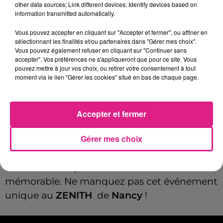
other data sources; Link different devices; Identify devices based on
information transmitted automatically.
Vous pouvez accepter en cliquant sur "Accepter et fermer", ou affiner en
Tarif
Payant
sélectionnant les finalités et/ou partenaires dans "Gérer mes choix".
Vous pouvez également refuser en cliquant sur "Continuer sans
accepter". Vos préférences ne s'appliqueront que pour ce site. Vous
pouvez mettre à jour vos choix, ou retirer votre consentement à tout
moment via le lien "Gérer les cookies" situé en bas de chaque page.
Le jeudi
20 mars
, retrouvez
Jérémy Ferrari
,
Arnaud Tsamère
et
Baptiste Lecaplain
sur
scène pour un spectacle totalement déjanté
Accepter et fermer
! Un show où rien ne se passe comme
Gérer mes choix
prévu… sauf les rires ! Entre
impros
,
vannes
et
situations absurdes
, ces trois humoristes
survoltés vous promettent une soirée
mémorable. Ne manquez pas cet événement
unique au
ZENITH
de
Nancy
!