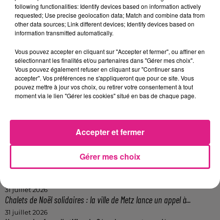
dessous.
following functionalities: Identify devices based on information actively
requested; Use precise geolocation data; Match and combine data from
other data sources; Link different devices; Identify devices based on
Afficher l'élément
information transmitted automatically.
FIL ACTUS
Vous pouvez accepter en cliquant sur "Accepter et fermer", ou affiner en
sélectionnant les finalités et/ou partenaires dans "Gérer mes choix".
Vous pouvez également refuser en cliquant sur "Continuer sans
12h06
accepter". Vos préférences ne s'appliqueront que pour ce site. Vous
Metz : une distribution de lunette gratuite pour voir l’éclipse
pouvez mettre à jour vos choix, ou retirer votre consentement à tout
moment via le lien "Gérer les cookies" situé en bas de chaque page.
5 août 2026
Casting de Woof : l'Euro-Métropole de Metz part à la recherche de...
4 août 2026
Accepter et fermer
Officiel : Gauthier Hein quitte le FC Metz pour l'OGC Nice
4 août 2026
Officiel : le lac de Madine reporte son feu d’artifice
Gérer mes choix
4 août 2026
Eclipse Solaire du 12 août : où voir ce phénomène en Lorraine ?
31 juillet 2026
Chalets de Noël solidaires : la ville de Metz lance un appel à...
31 juillet 2026