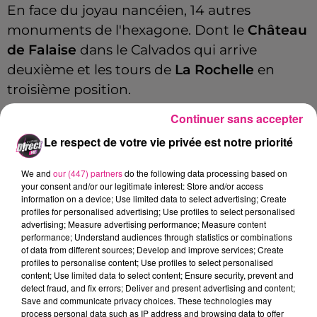
En face du joyau nancéien, 14 autres
monuments de l'hexagone. Dont le
Château
de Falaise
dans le Calvados qui arrive
deuxième et les tours de
La Rochelle
en
troisième position.
Une très bonne nouvelle pour le secteur
Continuer sans accepter
touristique
dans la région à quelques jours
Le respect de votre vie privée est notre priorité
du début des journées européennes du
We and
our (447) partners
do the following data processing based on
Patrimoine...
your consent and/or our legitimate interest: Store and/or access
information on a device; Use limited data to select advertising; Create
profiles for personalised advertising; Use profiles to select personalised
advertising; Measure advertising performance; Measure content
performance; Understand audiences through statistics or combinations
of data from different sources; Develop and improve services; Create
Cet élément est masqué compte-tenu du refus
profiles to personalise content; Use profiles to select personalised
du dépôt de cookies que vous avez exprimé. Si
content; Use limited data to select content; Ensure security, prevent and
vous souhaitez l'afficher, merci de nous donner
detect fraud, and fix errors; Deliver and present advertising and content;
Save and communicate privacy choices. These technologies may
votre accord en cliquant sur le bouton ci-
process personal data such as IP address and browsing data to offer