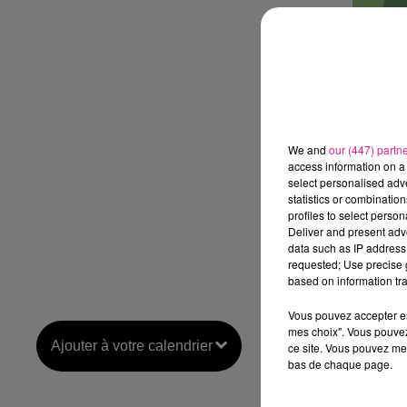
We and
our (447) partn
access information on a 
select personalised ad
statistics or combinatio
profiles to select person
Deliver and present adv
data such as IP address 
requested; Use precise g
based on information tra
Vous pouvez accepter en 
mes choix". Vous pouvez
Ajouter à votre calendrier
ce site. Vous pouvez met
bas de chaque page.