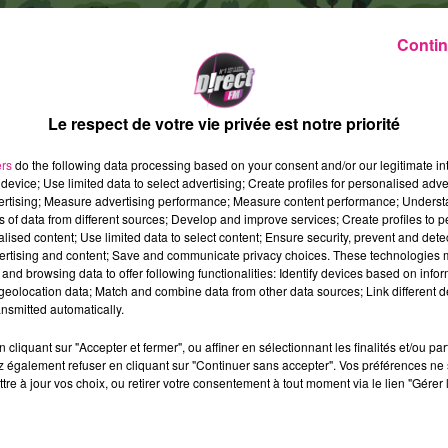
Contin
Le respect de votre vie privée est notre priorité
ers
do the following data processing based on your consent and/or our legitimate int
device; Use limited data to select advertising; Create profiles for personalised adver
vertising; Measure advertising performance; Measure content performance; Unders
ns of data from different sources; Develop and improve services; Create profiles to 
alised content; Use limited data to select content; Ensure security, prevent and detect
ertising and content; Save and communicate privacy choices. These technologies
and browsing data to offer following functionalities: Identify devices based on infor
eolocation data; Match and combine data from other data sources; Link different de
nsmitted automatically.
cliquant sur "Accepter et fermer", ou affiner en sélectionnant les finalités et/ou pa
 également refuser en cliquant sur "Continuer sans accepter". Vos préférences ne 
tre à jour vos choix, ou retirer votre consentement à tout moment via le lien "Gérer 