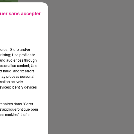
uer sans accepter
erest: Store and/or
tising; Use profiles to
tand audiences through
personalise content; Use
 fraud, and fix errors;
 may process personal
mation actively
vices; Identify devices
rtenaires dans "Gérer
s'appliqueront que pour
les cookies" situé en