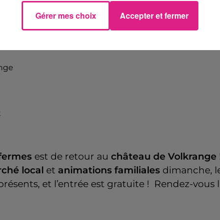
mai 2025 à 18h00
Gérer mes choix
Accepter et fermer
mai 2025 à 18h00
ange
t
 fermes
est de retour au
château de Volkrange
ché local
et
animations familiales
dimanche, le
présents, et l’entrée est gratuite ! Rendez-vous 