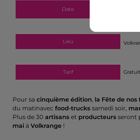
du
24 
Date
au
25 
Lieu
Volkr
Tarif
Gratui
Pour sa
cinquième édition
,
la Fête de nos
du matinavec
food-trucks
samedi soir,
mar
Plus de 30
artisans
et
producteurs
seront 
mai
à
Volkrange
!