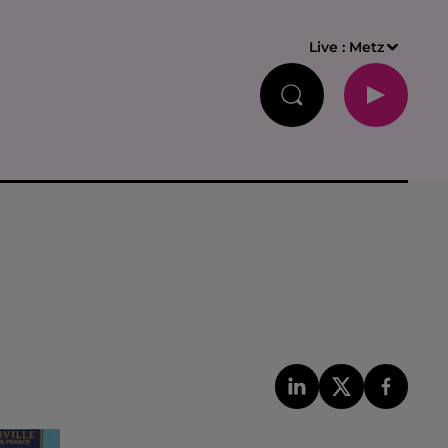
Live :
Metz