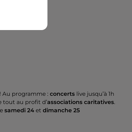
! Au programme :
concerts
live jusqu’à 1h
 tout au profit d’
associations caritatives
.
le
samedi 24
et
dimanche 25