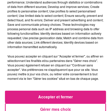
toutefois espoir d’une amélioration, portée
performance; Understand audiences through statistics or combinations
of data from different sources; Develop and improve services; Create
par les attentes des Français :
profiles to personalise content; Use profiles to select personalised
content; Use limited data to select content; Ensure security, prevent and
88 %
d’entre eux souhaitent que l’entretien
detect fraud, and fix errors; Deliver and present advertising and content;
des réseaux d’eau, des routes et des
Save and communicate privacy choices. These technologies may
process personal data such as IP address and browsing data to offer
infrastructures soit au cœur des débats lors
following functionalities: Identify devices based on information actively
des prochaines élections municipales.
requested; Use precise geolocation data; Match and combine data from
other data sources; Link different devices; Identify devices based on
information transmitted automatically.
Thierry Ledrich, président de la Fédération des
Vous pouvez accepter en cliquant sur "Accepter et fermer", ou affiner en
Travaux Publics de Lorraine :
sélectionnant les finalités et/ou partenaires dans "Gérer mes choix".
Vous pouvez également refuser en cliquant sur "Continuer sans
accepter". Vos préférences ne s'appliqueront que pour ce site. Vous
pouvez mettre à jour vos choix, ou retirer votre consentement à tout
moment via le lien "Gérer les cookies" situé en bas de chaque page.
Crédit :
D!RECT FM
FIL ACTUS
Accepter et fermer
7 août 2026
Lorraine : une journée pas comme les autres au Parc animalier de...
Gérer mes choix
6 août 2026