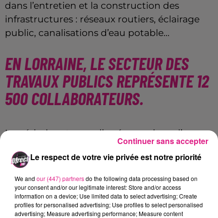
dans l’entretien et la construction des
infrastructures :
réseaux routiers, éclairage
public, canalisations d’eau potable…
EN LORRAINE, LE SECTEUR DES
TRAVAUX PUBLICS REPRÉSENTE 12
500 COLLABORATEURS.
La période est compliquée en raison d’un
Continuer sans accepter
manque de visibilité. Les prévisions pour
Le respect de votre vie privée est notre priorité
2026
ne sont pas bonnes : une baisse de 5 %
en France est annoncée, un secteur estimé à
We and
our (447) partners
do the following data processing based on
50 milliards d’euros
de chiffre d’affaires.
your consent and/or our legitimate interest: Store and/or access
information on a device; Use limited data to select advertising; Create
Sur le long terme, la fédération garde
profiles for personalised advertising; Use profiles to select personalised
advertising; Measure advertising performance; Measure content