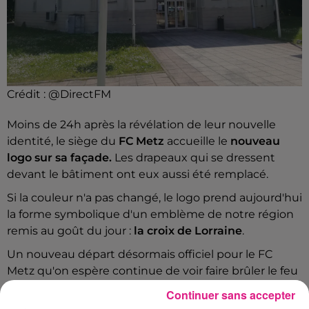
Crédit :
@DirectFM
Moins de 24h après la révélation de leur nouvelle
identité, le siège du
FC Metz
accueille le
nouveau
logo sur sa façade.
Les drapeaux qui se dressent
devant le bâtiment ont eux aussi été remplacé.
Si la couleur n'a pas changé, le logo prend aujourd'hui
la forme symbolique d'un emblème de notre région
remis au goût du jour :
la croix de Lorraine
.
Un nouveau départ désormais officiel pour le FC
Metz qu'on espère continue de voir faire brûler le feu
sacré.
Continuer sans accepter