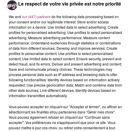
Le respect de votre vie privée est notre priorité
We and
our (447) partners
do the following data processing based on
your consent and/or our legitimate interest: Store and/or access
information on a device; Use limited data to select advertising; Create
profiles for personalised advertising; Use profiles to select personalised
advertising; Measure advertising performance; Measure content
performance; Understand audiences through statistics or combinations
of data from different sources; Develop and improve services; Create
FIL ACTUS
profiles to personalise content; Use profiles to select personalised
content; Use limited data to select content; Ensure security, prevent and
detect fraud, and fix errors; Deliver and present advertising and content;
7 août 2026
Save and communicate privacy choices. These technologies may
Lorraine : une journée pas comme les autres au Parc animalier de...
process personal data such as IP address and browsing data to offer
following functionalities: Identify devices based on information actively
6 août 2026
requested; Use precise geolocation data; Match and combine data from
Metz : une distribution de lunette gratuite pour voir l’éclipse
other data sources; Link different devices; Identify devices based on
5 août 2026
information transmitted automatically.
Casting de Woof : l'Euro-Métropole de Metz part à la recherche de...
Vous pouvez accepter en cliquant sur "Accepter et fermer", ou affiner en
4 août 2026
sélectionnant les finalités et/ou partenaires dans "Gérer mes choix".
Officiel : Gauthier Hein quitte le FC Metz pour l'OGC Nice
Vous pouvez également refuser en cliquant sur "Continuer sans
4 août 2026
accepter". Vos préférences ne s'appliqueront que pour ce site. Vous
Officiel : le lac de Madine reporte son feu d’artifice
pouvez mettre à jour vos choix, ou retirer votre consentement à tout