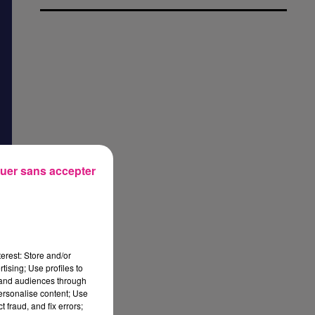
uer sans accepter
erest: Store and/or
tising; Use profiles to
tand audiences through
personalise content; Use
 fraud, and fix errors;