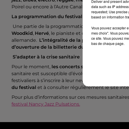
Deliver and present adv
Poirel ou encore à l’Autre Canal.
data such as IP address 
requested; Use precise g
La programmation du festival
based on information tra
Une partie de la programmation a déjà été anno
Vous pouvez accepter en 
Woodkid
,
Hervé
, le pianiste et chanteur
mes choix". Vous pouvez
Jamie Cul
ce site. Vous pouvez met
allemande.
L’intégralité de la programmation
ne 
bas de chaque page.
d’ouverture de la billetterie du festival.
S’adapter à la crise sanitaire
Pour le moment,
les concerts sont prévus debout
sanitaire est susceptible d’évoluer d’ici le début du 
festivaliers à s’inscrire à leur newsletter pour reste
du festival
et à consulter régulièrement le site int
Pour plus d’informations sur ces mesures sanitaire
festival Nancy Jazz Pulsations.