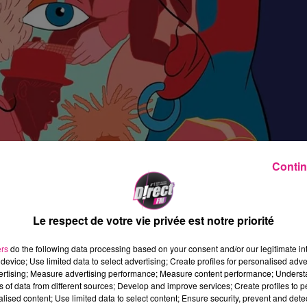
Contin
Le respect de votre vie privée est notre priorité
ers
do the following data processing based on your consent and/or our legitimate int
device; Use limited data to select advertising; Create profiles for personalised adver
vertising; Measure advertising performance; Measure content performance; Unders
ns of data from different sources; Develop and improve services; Create profiles to 
poser du 2 au 16 octobre 2021, plus de
150 concerts
de
alised content; Use limited data to select content; Ensure security, prevent and detect
r de Nancy comme au parc de la Pépinière, à la salle