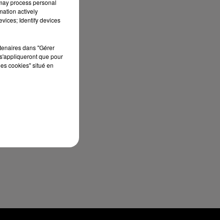
 may process personal
mation actively
vices; Identify devices
rtenaires dans "Gérer
s'appliqueront que pour
les cookies" situé en
n
e