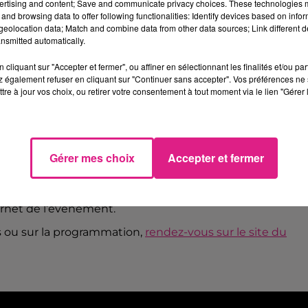
ertising and content; Save and communicate privacy choices. These technologies
and browsing data to offer following functionalities: Identify devices based on infor
eolocation data; Match and combine data from other data sources; Link different de
nsmitted automatically.
ncée avec entre autres des chanteurs comme
Miossec
,
cliquant sur "Accepter et fermer", ou affiner en sélectionnant les finalités et/ou pa
 également refuser en cliquant sur "Continuer sans accepter". Vos préférences ne 
lum
ou encore
Meute
, la célèbre fanfare électro
tre à jour vos choix, ou retirer votre consentement à tout moment via le lien "Gérer 
sera connue
que le 26 aout
, qui sera également
le jour
Gérer mes choix
Accepter et fermer
,
mais rien n’est gravé dans le marbre puisque la situatio
mois d’octobre. L’organisation invite d’ailleurs les
r informé
d'éventuelles évolutions du protocole sanitair
ernet de l’évènement.
s ou sur la programmation,
rendez-vous sur le site du