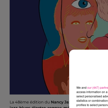
We and
our (447) partn
access information on a 
select personalised ad
statistics or combinatio
La 48ème édition du
Nancy Jazz Pulsations
va pro
profiles to select person
jazz
,
blues
,
électro
,
reggae
,
métal
,
funk
,
rap
au cœu