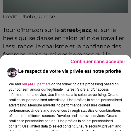
Crédit :
Photo_Remise
Tour d'horizon sur le
street-jazz
, et sur le
heels qui se danse en talon, afin de travailler
l'assurance, le charisme et la confiance des
femmes, mais aussi des hommes qui le
Continuer sans accepter
souhaitent.
Le respect de votre vie privée est notre priorité
Sanaa: prof de danse à Nancy.
We and
our (447) partners
do the following data processing based on
your consent and/or our legitimate interest: Store and/or access
information on a device; Use limited data to select advertising; Create
profiles for personalised advertising; Use profiles to select personalised
Crédit :
Direct_fm
advertising; Measure advertising performance; Measure content
performance; Understand audiences through statistics or combinations
of data from different sources; Develop and improve services; Create
profiles to personalise content; Use profiles to select personalised
content; Use limited data to select content; Ensure security, prevent and
Cet élément est masqué compte-tenu du refus