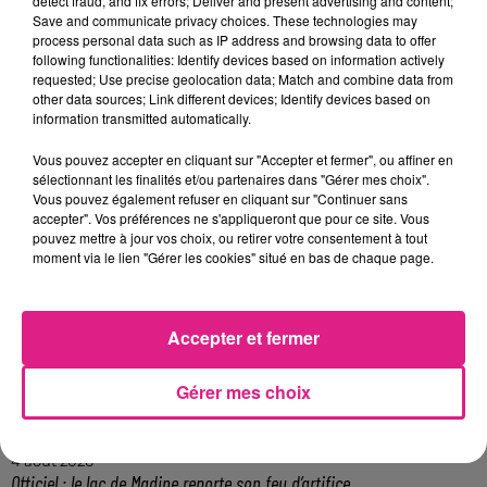
detect fraud, and fix errors; Deliver and present advertising and content;
du dépôt de cookies que vous avez exprimé. Si
Save and communicate privacy choices. These technologies may
process personal data such as IP address and browsing data to offer
vous souhaitez l'afficher, merci de nous donner
following functionalities: Identify devices based on information actively
votre accord en cliquant sur le bouton ci-
requested; Use precise geolocation data; Match and combine data from
dessous.
other data sources; Link different devices; Identify devices based on
information transmitted automatically.
Afficher l'élément
Vous pouvez accepter en cliquant sur "Accepter et fermer", ou affiner en
sélectionnant les finalités et/ou partenaires dans "Gérer mes choix".
FIL ACTUS
Vous pouvez également refuser en cliquant sur "Continuer sans
accepter". Vos préférences ne s'appliqueront que pour ce site. Vous
pouvez mettre à jour vos choix, ou retirer votre consentement à tout
moment via le lien "Gérer les cookies" situé en bas de chaque page.
7 août 2026
Lorraine : une journée pas comme les autres au Parc animalier de...
6 août 2026
Metz : une distribution de lunette gratuite pour voir l’éclipse
Accepter et fermer
5 août 2026
Casting de Woof : l'Euro-Métropole de Metz part à la recherche de...
Gérer mes choix
4 août 2026
Officiel : Gauthier Hein quitte le FC Metz pour l'OGC Nice
4 août 2026
Officiel : le lac de Madine reporte son feu d’artifice