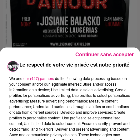
Continuer sans accepter
La comédie culte de Josiane Balasko est de
Le respect de votre vie privée est notre priorité
retour avec
Alexandre BRASSEUR
et
Catherine MARCHAL
qui forment un duo
We and
our (447) partners
do the following data processing based on
your consent and/or our legitimate interest: Store and/or access
choc de drôlerie et de tendresse !
information on a device; Use limited data to select advertising; Create
profiles for personalised advertising; Use profiles to select personalised
Entre amour et humour, des retrouvailles
advertising; Measure advertising performance; Measure content
explosives, des dialogues percutants, des
performance; Understand audiences through statistics or combinations
of data from different sources; Develop and improve services; Create
coups bas machiavéliques.
profiles to personalise content; Use profiles to select personalised
content; Use limited data to select content; Ensure security, prevent and
detect fraud, and fix errors; Deliver and present advertising and content;
Catherine Marchal : comédienne à l'affiche de la pièce
Save and communicate privacy choices. These technologies may