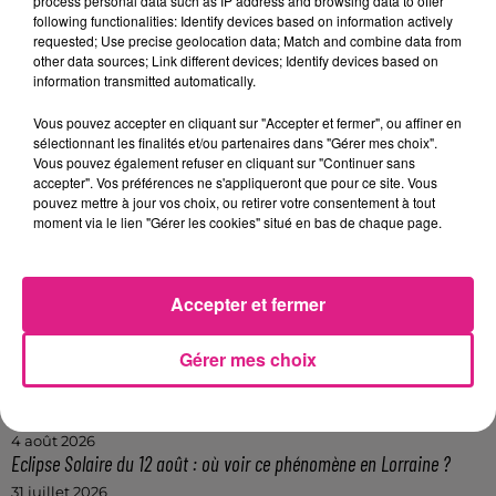
de théâtre "Un Grand Cri d'amour".
process personal data such as IP address and browsing data to offer
following functionalities: Identify devices based on information actively
requested; Use precise geolocation data; Match and combine data from
other data sources; Link different devices; Identify devices based on
information transmitted automatically.
Crédit :
D!RECT FM
FIL ACTUS
Vous pouvez accepter en cliquant sur "Accepter et fermer", ou affiner en
sélectionnant les finalités et/ou partenaires dans "Gérer mes choix".
Vous pouvez également refuser en cliquant sur "Continuer sans
accepter". Vos préférences ne s'appliqueront que pour ce site. Vous
7 août 2026
pouvez mettre à jour vos choix, ou retirer votre consentement à tout
Lorraine : une journée pas comme les autres au Parc animalier de...
moment via le lien "Gérer les cookies" situé en bas de chaque page.
6 août 2026
Metz : une distribution de lunette gratuite pour voir l’éclipse
5 août 2026
Accepter et fermer
Casting de Woof : l'Euro-Métropole de Metz part à la recherche de...
4 août 2026
Gérer mes choix
Officiel : Gauthier Hein quitte le FC Metz pour l'OGC Nice
4 août 2026
Officiel : le lac de Madine reporte son feu d’artifice
4 août 2026
Eclipse Solaire du 12 août : où voir ce phénomène en Lorraine ?
31 juillet 2026