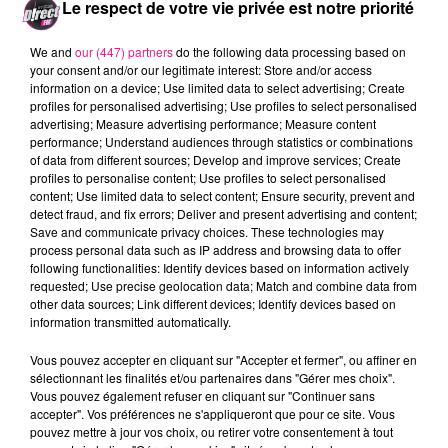
Le respect de votre vie privée est notre priorité
Antoine Lorin, Responsable Musique et Cinéma à la
Médiathèque.
We and
our (447) partners
do the following data processing based on
your consent and/or our legitimate interest: Store and/or access
information on a device; Use limited data to select advertising; Create
profiles for personalised advertising; Use profiles to select personalised
advertising; Measure advertising performance; Measure content
Crédit :
Direct_fm
performance; Understand audiences through statistics or combinations
FIL ACTUS
of data from different sources; Develop and improve services; Create
profiles to personalise content; Use profiles to select personalised
content; Use limited data to select content; Ensure security, prevent and
detect fraud, and fix errors; Deliver and present advertising and content;
5 août 2026
Save and communicate privacy choices. These technologies may
Casting de Woof : l'Euro-Métropole de Metz part à la recherche de...
process personal data such as IP address and browsing data to offer
4 août 2026
following functionalities: Identify devices based on information actively
Officiel : Gauthier Hein quitte le FC Metz pour l'OGC Nice
requested; Use precise geolocation data; Match and combine data from
other data sources; Link different devices; Identify devices based on
4 août 2026
information transmitted automatically.
Officiel : le lac de Madine reporte son feu d’artifice
4 août 2026
Vous pouvez accepter en cliquant sur "Accepter et fermer", ou affiner en
Eclipse Solaire du 12 août : où voir ce phénomène en Lorraine ?
sélectionnant les finalités et/ou partenaires dans "Gérer mes choix".
Vous pouvez également refuser en cliquant sur "Continuer sans
31 juillet 2026
accepter". Vos préférences ne s'appliqueront que pour ce site. Vous
Chalets de Noël solidaires : la ville de Metz lance un appel à...
pouvez mettre à jour vos choix, ou retirer votre consentement à tout