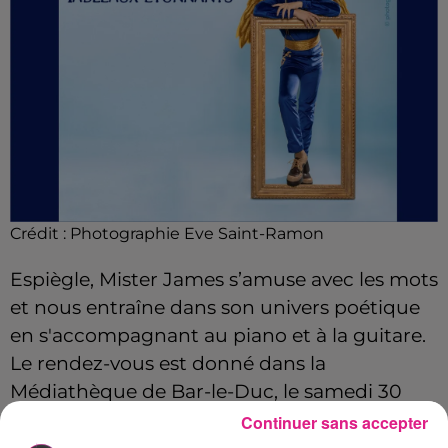
Crédit :
Photographie Eve Saint-Ramon
Espiègle, Mister James s’amuse avec les mots
et nous entraîne dans son univers poétique
en s'accompagnant au piano et à la guitare.
Le rendez-vous est donné dans la
Médiathèque de Bar-le-Duc, le samedi 30
novembre.
Continuer sans accepter