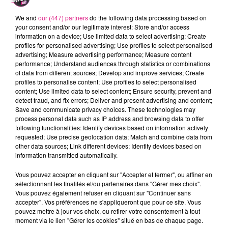
animations. Il ne sera pas possible de vous
We and
our (447) partners
do the following data processing based on
ennuyer !
your consent and/or our legitimate interest: Store and/or access
information on a device; Use limited data to select advertising; Create
profiles for personalised advertising; Use profiles to select personalised
Richard Illouz, organisateur de l'exposition d'arts et
advertising; Measure advertising performance; Measure content
du rassemblement auto-moto rétro :
performance; Understand audiences through statistics or combinations
of data from different sources; Develop and improve services; Create
profiles to personalise content; Use profiles to select personalised
content; Use limited data to select content; Ensure security, prevent and
detect fraud, and fix errors; Deliver and present advertising and content;
Crédit :
Save and communicate privacy choices. These technologies may
process personal data such as IP address and browsing data to offer
following functionalities: Identify devices based on information actively
requested; Use precise geolocation data; Match and combine data from
other data sources; Link different devices; Identify devices based on
information transmitted automatically.
Vous pouvez accepter en cliquant sur "Accepter et fermer", ou affiner en
sélectionnant les finalités et/ou partenaires dans "Gérer mes choix".
Vous pouvez également refuser en cliquant sur "Continuer sans
accepter". Vos préférences ne s'appliqueront que pour ce site. Vous
pouvez mettre à jour vos choix, ou retirer votre consentement à tout
moment via le lien "Gérer les cookies" situé en bas de chaque page.