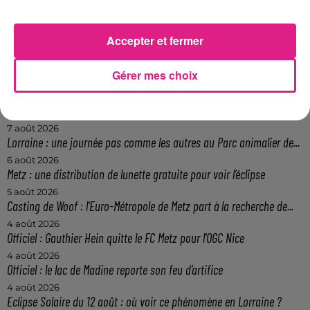
Accepter et fermer
Gérer mes choix
FIL ACTUS
7 août 2026
Lorraine : une journée pas comme les autres au Parc animalier de...
6 août 2026
Metz : une distribution de lunette gratuite pour voir l’éclipse
5 août 2026
Casting de Woof : l'Euro-Métropole de Metz part à la recherche de...
4 août 2026
Officiel : Gauthier Hein quitte le FC Metz pour l'OGC Nice
4 août 2026
Officiel : le lac de Madine reporte son feu d’artifice
4 août 2026
Eclipse Solaire du 12 août : où voir ce phénomène en Lorraine ?