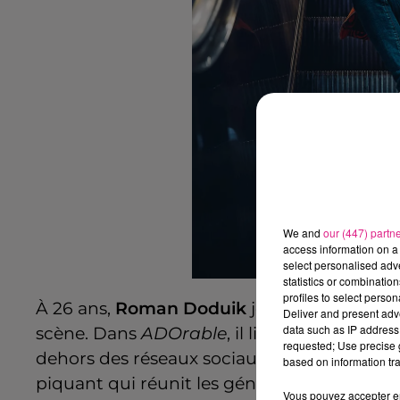
We and
our (447) partn
access information on a 
select personalised ad
statistics or combinatio
profiles to select person
À 26 ans,
Roman Doduik
jongle entre son 
Deliver and present adv
data such as IP address 
scène. Dans
ADOrable
, il livre un stand-up 
requested; Use precise g
dehors des réseaux sociaux, l’envers de l’in
based on information tra
piquant qui réunit les générations !
Vous pouvez accepter en 