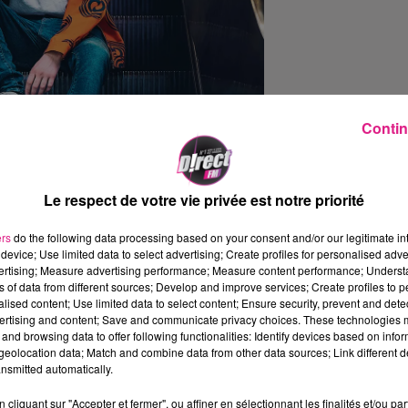
Contin
Le respect de votre vie privée est notre priorité
ers
do the following data processing based on your consent and/or our legitimate int
device; Use limited data to select advertising; Create profiles for personalised adver
vertising; Measure advertising performance; Measure content performance; Unders
ns of data from different sources; Develop and improve services; Create profiles to 
alised content; Use limited data to select content; Ensure security, prevent and detect
succès sur les réseaux et son amour pour la
ertising and content; Save and communicate privacy choices. These technologies
and browsing data to offer following functionalities: Identify devices based on infor
incisif et drôle, abordant sans filtre la vie en
eolocation data; Match and combine data from other data sources; Link different de
fluence et ses propres galères. Un spectacle
nsmitted automatically.
cliquant sur "Accepter et fermer", ou affiner en sélectionnant les finalités et/ou pa