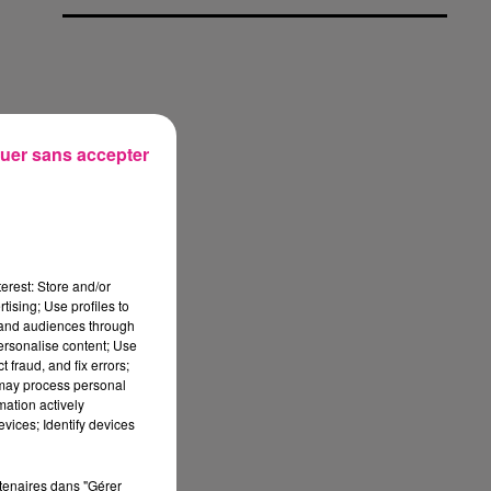
uer sans accepter
erest: Store and/or
tising; Use profiles to
tand audiences through
personalise content; Use
 fraud, and fix errors;
 may process personal
mation actively
vices; Identify devices
rtenaires dans "Gérer