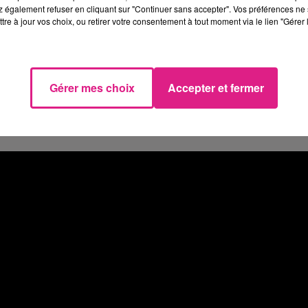
 également refuser en cliquant sur "Continuer sans accepter". Vos préférences ne 
le biais de ce podcast que nous livre Roman
tre à jour vos choix, ou retirer votre consentement à tout moment via le lien "Gérer 
Gérer mes choix
Accepter et fermer