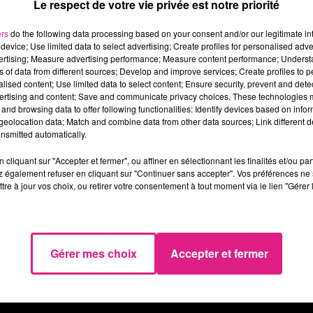
t gags, cette comédie est jouée en deux actes.
Le respect de votre vie privée est notre priorité
ar André Burté, président de l’association
ers
do the following data processing based on your consent and/or our legitimate int
device; Use limited data to select advertising; Create profiles for personalised adver
vertising; Measure advertising performance; Measure content performance; Unders
ns of data from different sources; Develop and improve services; Create profiles to 
alised content; Use limited data to select content; Ensure security, prevent and detect
tiv à Behonne.
ertising and content; Save and communicate privacy choices. These technologies
and browsing data to offer following functionalities: Identify devices based on infor
eolocation data; Match and combine data from other data sources; Link different de
nsmitted automatically.
cliquant sur "Accepter et fermer", ou affiner en sélectionnant les finalités et/ou pa
 également refuser en cliquant sur "Continuer sans accepter". Vos préférences ne 
tre à jour vos choix, ou retirer votre consentement à tout moment via le lien "Gérer 
Gérer mes choix
Accepter et fermer