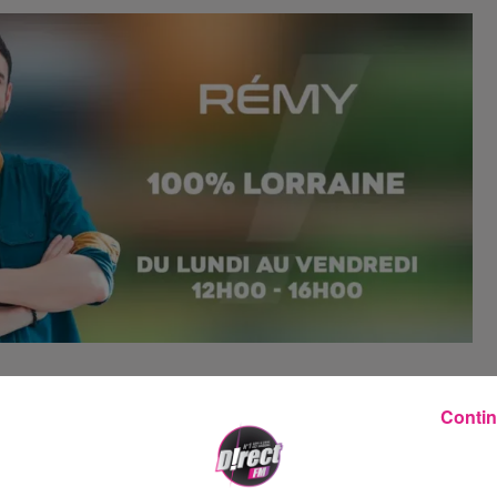
pe « Les Coulisses » vous attend le 21 février à
Contin
ma doit se marier pour toucher un héritage, ma
a famille va la plonger dans de multiples