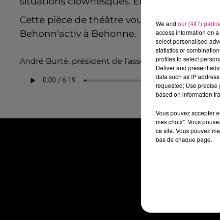
situations clownesques. Entre quiproquos e
Cette pièce de théâtre vous est présentée p
We and
our (447) partn
access information on a 
Behonn'activ à Behonne.
select personalised ad
statistics or combinatio
profiles to select person
André Burté, président de l’assocoation behonn'ac
Deliver and present adv
data such as IP address 
requested; Use precise g
based on information tra
Vous pouvez accepter en 
mes choix". Vous pouvez
ce site. Vous pouvez met
bas de chaque page.