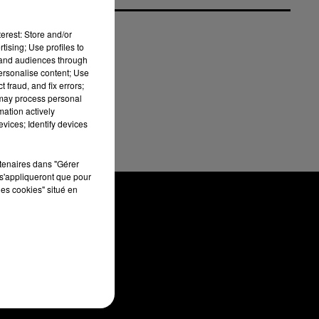
erest: Store and/or
tising; Use profiles to
tand audiences through
personalise content; Use
 fraud, and fix errors;
 may process personal
mation actively
vices; Identify devices
rtenaires dans "Gérer
s'appliqueront que pour
les cookies" situé en