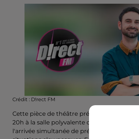
Crédit :
D!rect FM
Cette pièce de théâtre présentée par la trou
20h à la salle polyvalente de Behonne. Em
l'arrivée simultanée de prétendants et de s