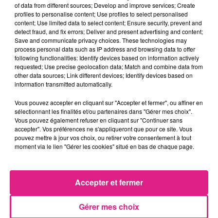
of data from different sources; Develop and improve services; Create
profiles to personalise content; Use profiles to select personalised
content; Use limited data to select content; Ensure security, prevent and
detect fraud, and fix errors; Deliver and present advertising and content;
Céline Crillon, directrice du Théâtre la Roëlle dans
Save and communicate privacy choices. These technologies may
100% Lorraine
process personal data such as IP address and browsing data to offer
following functionalities: Identify devices based on information actively
requested; Use precise geolocation data; Match and combine data from
other data sources; Link different devices; Identify devices based on
information transmitted automatically.
Crédit :
D!RECT FM
Vous pouvez accepter en cliquant sur "Accepter et fermer", ou affiner en
sélectionnant les finalités et/ou partenaires dans "Gérer mes choix".
Le programme de cet événement en
Vous pouvez également refuser en cliquant sur "Continuer sans
accepter". Vos préférences ne s'appliqueront que pour ce site. Vous
cliquant juste
ici
.
pouvez mettre à jour vos choix, ou retirer votre consentement à tout
moment via le lien "Gérer les cookies" situé en bas de chaque page.
FIL ACTUS
12h06
Accepter et fermer
Metz : une distribution de lunette gratuite pour voir l’éclipse
5 août 2026
Gérer mes choix
Casting de Woof : l'Euro-Métropole de Metz part à la recherche de...