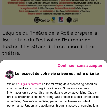
L’équipe du Théâtre de la Roële prépare la
16e édition du
Festival de l’Humour en
Poche
et les 50 ans de la création de leur
théâtre.
Tous les deux ans,
Villers-lès-Nancy
Continuer sans accepter
(Meurthe-et-Moselle) donne rendez-vous à
Le respect de votre vie privée est notre priorité
l’humour en spectacle sous toutes ses
formes et toutes ses origines dans le cadre
We and
our (447) partners
do the following data processing based on
your consent and/or our legitimate interest: Store and/or access
du festival de l’Humour en poche : 15
information on a device; Use limited data to select advertising; Create
Représentations de 14 pièces de Théâtre en 3
profiles for personalised advertising; Use profiles to select personalised
advertising; Measure advertising performance; Measure content
lieux de la ville.
performance; Understand audiences through statistics or combinations