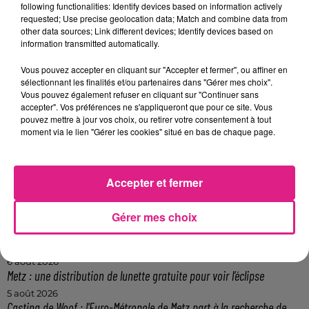
following functionalities: Identify devices based on information actively
requested; Use precise geolocation data; Match and combine data from
other data sources; Link different devices; Identify devices based on
Afficher l'élément
information transmitted automatically.
FIL ACTUS
Vous pouvez accepter en cliquant sur "Accepter et fermer", ou affiner en
sélectionnant les finalités et/ou partenaires dans "Gérer mes choix".
Vous pouvez également refuser en cliquant sur "Continuer sans
16h22
accepter". Vos préférences ne s'appliqueront que pour ce site. Vous
Téji Savanier rejoint le FC Metz : une nouvelle aventure en Grenat
pouvez mettre à jour vos choix, ou retirer votre consentement à tout
moment via le lien "Gérer les cookies" situé en bas de chaque page.
11h37
Harry Potter : huit films en 24 heures… plusieurs cinémas lorrains...
9h51
Eurométropole de Metz : attention à cette arnaque lors de visite à...
Accepter et fermer
9h25
Visite du Pape Léon XIV à Metz : les inscriptions ouvrent aujourd’hui
Gérer mes choix
7 août 2026
Lorraine : une journée pas comme les autres au Parc animalier de...
6 août 2026
Metz : une distribution de lunette gratuite pour voir l’éclipse
5 août 2026
Casting de Woof : l'Euro-Métropole de Metz part à la recherche de...