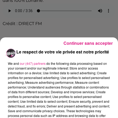
dans 100% Lorraine.
Crédit :
D!RECT FM
Infos pratiques :
Continuer sans accepter
Le respect de votre vie privée est notre priorité
Parc des Expositions de Vandoeuvre-lès-
Nancy
We and
our (447) partners
do the following data processing based on
Samedi 21 & dimanche 22 juin à 14h30
your consent and/or our legitimate interest: Store and/or access
information on a device; Use limited data to select advertising; Create
Billets en vente sur place, 2h avant le show
profiles for personalised advertising; Use profiles to select personalised
advertising; Measure advertising performance; Measure content
performance; Understand audiences through statistics or combinations
of data from different sources; Develop and improve services; Create
Cet élément est masqué compte-tenu du refus
profiles to personalise content; Use profiles to select personalised
du dépôt de cookies que vous avez exprimé. Si
content; Use limited data to select content; Ensure security, prevent and
vous souhaitez l'afficher, merci de nous donner
detect fraud, and fix errors; Deliver and present advertising and content;
Save and communicate privacy choices. These technologies may
votre accord en cliquant sur le bouton ci-
process personal data such as IP address and browsing data to offer
dessous.