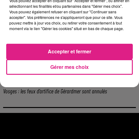
Vous pouvez accepter en cliquant sur "Accepter et fermer", ou affiner en
Metz : une distribution de lunette gratuite pour voir l’éclipse
sélectionnant les finalités et/ou partenaires dans "Gérer mes choix".
Vous pouvez également refuser en cliquant sur "Continuer sans
5 août 2026
accepter". Vos préférences ne s'appliqueront que pour ce site. Vous
Casting de Woof : l'Euro-Métropole de Metz part à la recherche de...
pouvez mettre à jour vos choix, ou retirer votre consentement à tout
4 août 2026
moment via le lien "Gérer les cookies" situé en bas de chaque page.
Officiel : Gauthier Hein quitte le FC Metz pour l'OGC Nice
4 août 2026
Officiel : le lac de Madine reporte son feu d’artifice
Accepter et fermer
4 août 2026
Eclipse Solaire du 12 août : où voir ce phénomène en Lorraine ?
Gérer mes choix
31 juillet 2026
Chalets de Noël solidaires : la ville de Metz lance un appel à...
31 juillet 2026
Vosges : les feux d’artifice de Gérardmer sont annulés