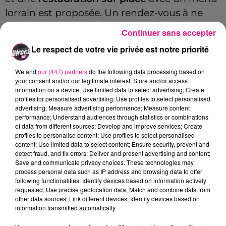
lorrain est proposée. Un rendez-vous à ne
pas manquer pour les passionnés !
Continuer sans accepter
Eddy Soyer, président de l'association « Les
Le respect de votre vie privée est notre priorité
Potos d'Abord », vous explique dans ce
We and
our (447) partners
do the following data processing based on
podcast comment se déroulera cette
your consent and/or our legitimate interest: Store and/or access
première édition.
information on a device; Use limited data to select advertising; Create
profiles for personalised advertising; Use profiles to select personalised
advertising; Measure advertising performance; Measure content
Eddy Soyer, président de l'association Les Potos
performance; Understand audiences through statistics or combinations
of data from different sources; Develop and improve services; Create
d'Abord
profiles to personalise content; Use profiles to select personalised
content; Use limited data to select content; Ensure security, prevent and
detect fraud, and fix errors; Deliver and present advertising and content;
Save and communicate privacy choices. These technologies may
FIL ACTUS
process personal data such as IP address and browsing data to offer
following functionalities: Identify devices based on information actively
requested; Use precise geolocation data; Match and combine data from
other data sources; Link different devices; Identify devices based on
7 août 2026
information transmitted automatically.
Lorraine : une journée pas comme les autres au Parc animalier de...
6 août 2026