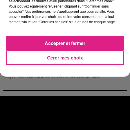
sélectionnant les finalités et/ou partenaires dans "Gérer mes choix".
5 août 2026
Vous pouvez également refuser en cliquant sur "Continuer sans
Casting de Woof : l'Euro-Métropole de Metz part à la recherche de...
accepter". Vos préférences ne s'appliqueront que pour ce site. Vous
4 août 2026
pouvez mettre à jour vos choix, ou retirer votre consentement à tout
Officiel : Gauthier Hein quitte le FC Metz pour l'OGC Nice
moment via le lien "Gérer les cookies" situé en bas de chaque page.
4 août 2026
Officiel : le lac de Madine reporte son feu d’artifice
Accepter et fermer
4 août 2026
Eclipse Solaire du 12 août : où voir ce phénomène en Lorraine ?
31 juillet 2026
Gérer mes choix
Chalets de Noël solidaires : la ville de Metz lance un appel à...
31 juillet 2026
Vosges : les feux d’artifice de Gérardmer sont annulés