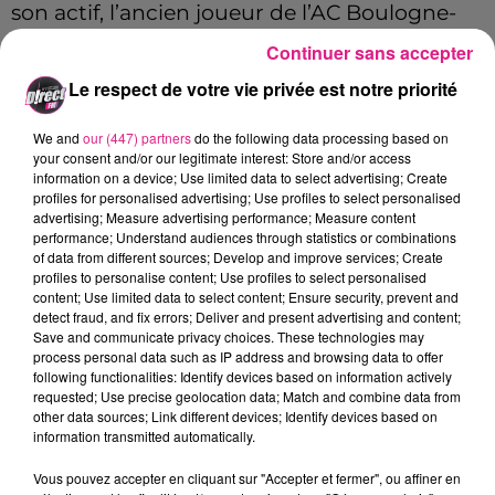
son actif, l’ancien joueur de l’AC Boulogne-
Billancourt est lié au club mosellan jusqu’en
Continuer sans accepter
2028.
Le respect de votre vie privée est notre priorité
« Du haut de ses 19 ans, Joseph Mangondo
We and
our (447) partners
do the following data processing based on
entre définitivement dans la cour des
your consent and/or our legitimate interest: Store and/or access
grands ! Arrivé en 2022 en provenance de
information on a device; Use limited data to select advertising; Create
profiles for personalised advertising; Use profiles to select personalised
l’AC Boulogne-Billancourt, l’attaquant a
advertising; Measure advertising performance; Measure content
paraphé son premier contrat professionnel
performance; Understand audiences through statistics or combinations
of data from different sources; Develop and improve services; Create
en faveur du FC Metz. Il est désormais lié au
profiles to personalise content; Use profiles to select personalised
content; Use limited data to select content; Ensure security, prevent and
club grenat jusqu’en juin 2028. »
detect fraud, and fix errors; Deliver and present advertising and content;
FIL ACTUS
Save and communicate privacy choices. These technologies may
process personal data such as IP address and browsing data to offer
following functionalities: Identify devices based on information actively
requested; Use precise geolocation data; Match and combine data from
9h19
other data sources; Link different devices; Identify devices based on
Lorraine : une journée pas comme les autres au Parc animalier de...
information transmitted automatically.
6 août 2026
Metz : une distribution de lunette gratuite pour voir l’éclipse
Vous pouvez accepter en cliquant sur "Accepter et fermer", ou affiner en