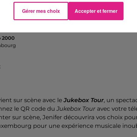
mars 2025 à 20h00
Gérer mes choix
Accepter et fermer
mars 2025 à 22h00
o 2000
bourg
t
ient sur scène avec le
Jukebox Tour
, un specta
cannez le QR code du
Jukebox Tour
avec votre té
r sur scène, Jenifer découvrira vos choix pou
xembourg pour une expérience musicale inoub