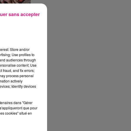
uer sans accepter
erest: Store and/or
tising; Use profiles to
tand audiences through
personalise content; Use
 fraud, and fix errors;
 may process personal
mation actively
vices; Identify devices
rtenaires dans "Gérer
s'appliqueront que pour
les cookies" situé en