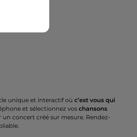
cle unique et interactif où
c’est vous qui
léphone et sélectionnez vos
chansons
r un concert créé sur mesure. Rendez-
liable.