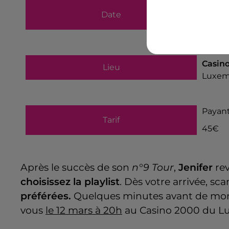
du
12 
Date
au
12 
Casin
Lieu
Luxem
Payan
Tarif
45€
Après le succès de son
n°9 Tour
,
Jenifer
rev
choisissez la playlist
. Dès votre arrivée, s
préférées.
Quelques minutes avant de monte
vous
le 12 mars à 20h
au Casino 2000 du Lu