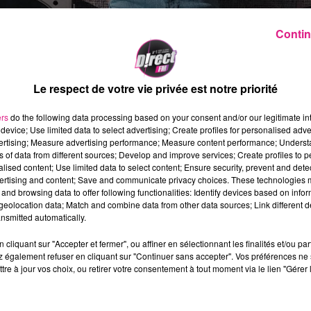
Contin
Le respect de votre vie privée est notre priorité
ers
do the following data processing based on your consent and/or our legitimate int
device; Use limited data to select advertising; Create profiles for personalised adver
vertising; Measure advertising performance; Measure content performance; Unders
ns of data from different sources; Develop and improve services; Create profiles to 
alised content; Use limited data to select content; Ensure security, prevent and detect
ertising and content; Save and communicate privacy choices. These technologies
and browsing data to offer following functionalities: Identify devices based on infor
eolocation data; Match and combine data from other data sources; Link different de
nsmitted automatically.
cliquant sur "Accepter et fermer", ou affiner en sélectionnant les finalités et/ou pa
 également refuser en cliquant sur "Continuer sans accepter". Vos préférences ne 
tre à jour vos choix, ou retirer votre consentement à tout moment via le lien "Gérer 