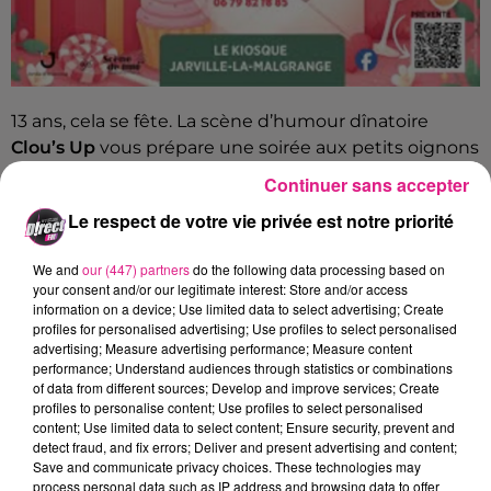
13 ans, cela se fête. La scène d’humour dînatoire
Clou’s Up
vous prépare une soirée aux petits oignons
ce vendredi 13 février au
Kiosque
de
Jarville la
Continuer sans accepter
Malgrange
(Meurhe-et-Moselle). Au programme : six
Le respect de votre vie privée est notre priorité
humoristes amateurs ou confirmés, 8 minutes par
sketch. Sans oublier de la musique en live sur scène
We and
our (447) partners
do the following data processing based on
et un apéritif dinatoire inclus.
your consent and/or our legitimate interest: Store and/or access
information on a device; Use limited data to select advertising; Create
profiles for personalised advertising; Use profiles to select personalised
François Barthelemy : un des organisateurs et
advertising; Measure advertising performance; Measure content
membres de l'asso. "Scène de rire ".
performance; Understand audiences through statistics or combinations
of data from different sources; Develop and improve services; Create
profiles to personalise content; Use profiles to select personalised
content; Use limited data to select content; Ensure security, prevent and
detect fraud, and fix errors; Deliver and present advertising and content;
Crédit :
D!RECT FM
Save and communicate privacy choices. These technologies may
process personal data such as IP address and browsing data to offer