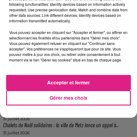
following functionalities: Identify devices based on information actively
requested; Use precise geolocation data; Match and combine data from
Plein tarif : 17.50 €
other data sources; Link different devices; Identify devices based on
Prévente : 15.00 €
information transmitted automatically.
FIL ACTUS
Vous pouvez accepter en cliquant sur "Accepter et fermer", ou affiner en
sélectionnant les finalités et/ou partenaires dans "Gérer mes choix".
Vous pouvez également refuser en cliquant sur "Continuer sans
12h06
accepter". Vos préférences ne s'appliqueront que pour ce site. Vous
Metz : une distribution de lunette gratuite pour voir l’éclipse
pouvez mettre à jour vos choix, ou retirer votre consentement à tout
moment via le lien "Gérer les cookies" situé en bas de chaque page.
5 août 2026
Casting de Woof : l'Euro-Métropole de Metz part à la recherche de...
4 août 2026
Accepter et fermer
Officiel : Gauthier Hein quitte le FC Metz pour l'OGC Nice
4 août 2026
Officiel : le lac de Madine reporte son feu d’artifice
Gérer mes choix
4 août 2026
Eclipse Solaire du 12 août : où voir ce phénomène en Lorraine ?
31 juillet 2026
Chalets de Noël solidaires : la ville de Metz lance un appel à...
31 juillet 2026