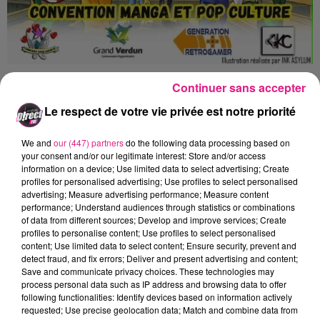
Continuer sans accepter
De l’Attaque des Titans, à Jujutsu Kaïsen
sans oublier Dragon Ball Z. Pour cette 3e
Le respect de votre vie privée est notre priorité
édition, la
Japan Geek Expo
revient encore
We and
our (447) partners
do the following data processing based on
plus grande, plus immersive et plus festive.
your consent and/or our legitimate interest: Store and/or access
Du cosplay, des animations, des jeux vidéo, et
information on a device; Use limited data to select advertising; Create
profiles for personalised advertising; Use profiles to select personalised
des surprises ! Le tout pour mettre la culture
advertising; Measure advertising performance; Measure content
Japonaise à l’honneur.
performance; Understand audiences through statistics or combinations
of data from different sources; Develop and improve services; Create
profiles to personalise content; Use profiles to select personalised
content; Use limited data to select content; Ensure security, prevent and
Aurélie Mercier : présidente Fantasy geek events.
detect fraud, and fix errors; Deliver and present advertising and content;
Save and communicate privacy choices. These technologies may
process personal data such as IP address and browsing data to offer
following functionalities: Identify devices based on information actively
requested; Use precise geolocation data; Match and combine data from
Crédit :
D!RECT FM