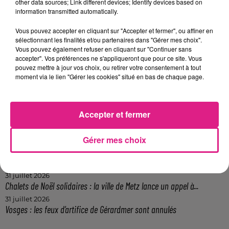
other data sources; Link different devices; Identify devices based on
FIL ACTUS
information transmitted automatically.
Vous pouvez accepter en cliquant sur "Accepter et fermer", ou affiner en
9h19
sélectionnant les finalités et/ou partenaires dans "Gérer mes choix".
Lorraine : une journée pas comme les autres au Parc animalier de...
Vous pouvez également refuser en cliquant sur "Continuer sans
6 août 2026
accepter". Vos préférences ne s'appliqueront que pour ce site. Vous
Metz : une distribution de lunette gratuite pour voir l’éclipse
pouvez mettre à jour vos choix, ou retirer votre consentement à tout
moment via le lien "Gérer les cookies" situé en bas de chaque page.
5 août 2026
Casting de Woof : l'Euro-Métropole de Metz part à la recherche de...
4 août 2026
Accepter et fermer
Officiel : Gauthier Hein quitte le FC Metz pour l'OGC Nice
4 août 2026
Officiel : le lac de Madine reporte son feu d’artifice
Gérer mes choix
4 août 2026
Eclipse Solaire du 12 août : où voir ce phénomène en Lorraine ?
31 juillet 2026
Chalets de Noël solidaires : la ville de Metz lance un appel à...
31 juillet 2026
Vosges : les feux d’artifice de Gérardmer sont annulés