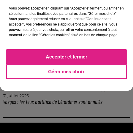
9h19
Lorraine : une journée pas comme les autres au Parc animalier de...
Vous pouvez accepter en cliquant sur "Accepter et fermer", ou affiner en
sélectionnant les finalités et/ou partenaires dans "Gérer mes choix".
6 août 2026
Vous pouvez également refuser en cliquant sur "Continuer sans
Metz : une distribution de lunette gratuite pour voir l’éclipse
accepter". Vos préférences ne s'appliqueront que pour ce site. Vous
5 août 2026
pouvez mettre à jour vos choix, ou retirer votre consentement à tout
Casting de Woof : l'Euro-Métropole de Metz part à la recherche de...
moment via le lien "Gérer les cookies" situé en bas de chaque page.
4 août 2026
Officiel : Gauthier Hein quitte le FC Metz pour l'OGC Nice
4 août 2026
Accepter et fermer
Officiel : le lac de Madine reporte son feu d’artifice
4 août 2026
Gérer mes choix
Eclipse Solaire du 12 août : où voir ce phénomène en Lorraine ?
31 juillet 2026
Chalets de Noël solidaires : la ville de Metz lance un appel à...
31 juillet 2026
Vosges : les feux d’artifice de Gérardmer sont annulés