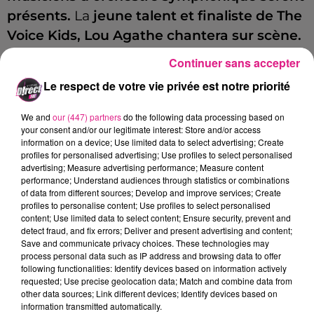
présents.
La
jeune talent et finaliste de The
Voice Kids, Lou Agathe chantera sur scène.
« Une petite graine de talent », selon Jacky
Continuer sans accepter
Locks. Ils interpréteront « Au Chœur des
Le respect de votre vie privée est notre priorité
Jeux », un spectacle musical sur l’olympisme.
We and
our (447) partners
do the following data processing based on
Jacky Locks est au micro de D!rect Fm pour
your consent and/or our legitimate interest: Store and/or access
Marie Luthringer.
information on a device; Use limited data to select advertising; Create
profiles for personalised advertising; Use profiles to select personalised
advertising; Measure advertising performance; Measure content
Jacky Locks, au micro de D!rect FM pour Marie
performance; Understand audiences through statistics or combinations
of data from different sources; Develop and improve services; Create
Luthringer
profiles to personalise content; Use profiles to select personalised
content; Use limited data to select content; Ensure security, prevent and
detect fraud, and fix errors; Deliver and present advertising and content;
Save and communicate privacy choices. These technologies may
process personal data such as IP address and browsing data to offer
Crédit :
Marie Luthringer
following functionalities: Identify devices based on information actively
FIL ACTUS
requested; Use precise geolocation data; Match and combine data from
other data sources; Link different devices; Identify devices based on
information transmitted automatically.