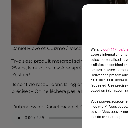
Daniel Bravo et Guizmo / Joscelyn Lapart
We and
our (447) partn
access information on a 
select personalised ad
Tryo s’est produit mercredi soir à l’
Autre Canal
à Nan
statistics or combinatio
25 ans, le retour sur scène après deux ans d’abse
profiles to select person
c'est ici !
Deliver and present adv
data such as IP address 
Ils sont de retour dans la région le
25 mai à Metz
po
requested; Use precise g
based on information tra
précisé : « On ne lâchera pas la Lorraine ! »
Vous pouvez accepter en 
mes choix". Vous pouvez
L'interview de Daniel Bravo et Guizmo du groupe Tr
ce site. Vous pouvez met
bas de chaque page.