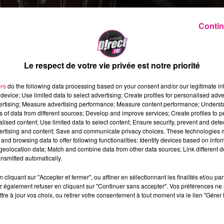
Contin
Le respect de votre vie privée est notre priorité
ers
do the following data processing based on your consent and/or our legitimate int
device; Use limited data to select advertising; Create profiles for personalised adver
vertising; Measure advertising performance; Measure content performance; Unders
cy. On a eu le plaisir d’avoir le groupe en
interview
. Les
ns of data from different sources; Develop and improve services; Create profiles to 
nce, l’engagement du groupe : pour
tout savoir de Tryo
,
alised content; Use limited data to select content; Ensure security, prevent and detect
ertising and content; Save and communicate privacy choices. These technologies
and browsing data to offer following functionalities: Identify devices based on infor
ur le
Muse D!RECT LIVE.
Et comme ils nous l'ont bien
eolocation data; Match and combine data from other data sources; Link different de
nsmitted automatically.
cliquant sur "Accepter et fermer", ou affiner en sélectionnant les finalités et/ou pa
 également refuser en cliquant sur "Continuer sans accepter". Vos préférences ne 
yo !
tre à jour vos choix, ou retirer votre consentement à tout moment via le lien "Gérer 