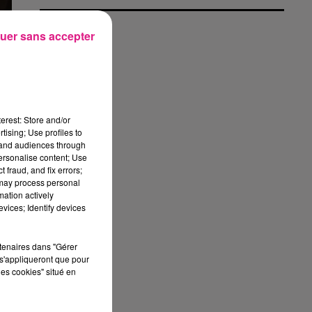
uer sans accepter
erest: Store and/or
tising; Use profiles to
tand audiences through
personalise content; Use
 fraud, and fix errors;
 may process personal
mation actively
vices; Identify devices
rtenaires dans "Gérer
s'appliqueront que pour
les cookies" situé en