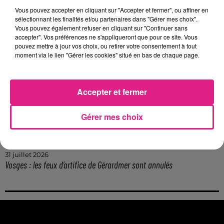
Lorraine : une journée pas comme les autres au Parc animalier de...
Vous pouvez accepter en cliquant sur "Accepter et fermer", ou affiner en
6 août 2026
sélectionnant les finalités et/ou partenaires dans "Gérer mes choix".
Metz : une distribution de lunette gratuite pour voir l’éclipse
Vous pouvez également refuser en cliquant sur "Continuer sans
accepter". Vos préférences ne s'appliqueront que pour ce site. Vous
5 août 2026
pouvez mettre à jour vos choix, ou retirer votre consentement à tout
Casting de Woof : l'Euro-Métropole de Metz part à la recherche de...
moment via le lien "Gérer les cookies" situé en bas de chaque page.
4 août 2026
Officiel : Gauthier Hein quitte le FC Metz pour l'OGC Nice
4 août 2026
Accepter et fermer
Officiel : le lac de Madine reporte son feu d’artifice
4 août 2026
Gérer mes choix
Eclipse Solaire du 12 août : où voir ce phénomène en Lorraine ?
31 juillet 2026
Chalets de Noël solidaires : la ville de Metz lance un appel à...
31 juillet 2026
Vosges : les feux d’artifice de Gérardmer sont annulés