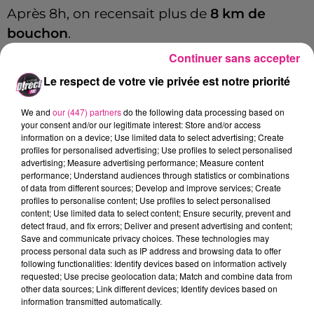
Après 8h, on recensait plus de
8 km de
bouchon
.
Continuer sans accepter
Merci à Marie, Séverine, Alain et Audrey pour
leurs messages.
Le respect de votre vie privée est notre priorité
We and
our (447) partners
do the following data processing based on
your consent and/or our legitimate interest: Store and/or access
Cet élément est masqué compte-tenu du refus
information on a device; Use limited data to select advertising; Create
du dépôt de cookies que vous avez exprimé. Si
profiles for personalised advertising; Use profiles to select personalised
advertising; Measure advertising performance; Measure content
vous souhaitez l'afficher, merci de nous donner
performance; Understand audiences through statistics or combinations
votre accord en cliquant sur le bouton ci-
of data from different sources; Develop and improve services; Create
dessous.
profiles to personalise content; Use profiles to select personalised
content; Use limited data to select content; Ensure security, prevent and
detect fraud, and fix errors; Deliver and present advertising and content;
Afficher l'élément
Save and communicate privacy choices. These technologies may
process personal data such as IP address and browsing data to offer
FIL ACTUS
following functionalities: Identify devices based on information actively
requested; Use precise geolocation data; Match and combine data from
other data sources; Link different devices; Identify devices based on
information transmitted automatically.
9h19