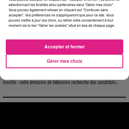
Casting de Woof : l'Euro-Métropole de Metz part à la recherche de...
sélectionnant les finalités et/ou partenaires dans "Gérer mes choix".
Vous pouvez également refuser en cliquant sur "Continuer sans
4 août 2026
accepter". Vos préférences ne s'appliqueront que pour ce site. Vous
Officiel : Gauthier Hein quitte le FC Metz pour l'OGC Nice
pouvez mettre à jour vos choix, ou retirer votre consentement à tout
4 août 2026
moment via le lien "Gérer les cookies" situé en bas de chaque page.
Officiel : le lac de Madine reporte son feu d’artifice
4 août 2026
Eclipse Solaire du 12 août : où voir ce phénomène en Lorraine ?
Accepter et fermer
31 juillet 2026
Chalets de Noël solidaires : la ville de Metz lance un appel à...
Gérer mes choix
31 juillet 2026
Vosges : les feux d’artifice de Gérardmer sont annulés
31 juillet 2026
Insolite : cette émission de télévision recherche des candidats...