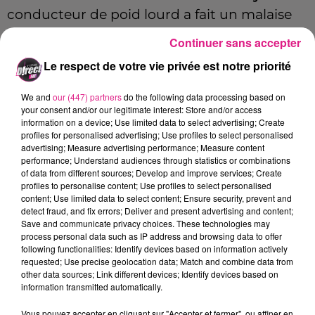
conducteur de poid lourd a fait un malaise
et il a été pris en charge par les secours mais
Continuer sans accepter
il n'a pas été blessé dans l'accident.
Le respect de votre vie privée est notre priorité
Cette perturbation a été ressenti jusqu’à la
We and
our (447) partners
do the following data processing based on
sortie numéro 32 de l’
A31
dans le sens Nancy-
your consent and/or our legitimate interest: Store and/or access
Metz.
information on a device; Use limited data to select advertising; Create
profiles for personalised advertising; Use profiles to select personalised
advertising; Measure advertising performance; Measure content
performance; Understand audiences through statistics or combinations
Merci à Julie, Joëlle, Jean-Louis, Eric, Maxime,
of data from different sources; Develop and improve services; Create
profiles to personalise content; Use profiles to select personalised
Océane et Carole pour leurs appels au 03-87-
content; Use limited data to select content; Ensure security, prevent and
66-20-20.
detect fraud, and fix errors; Deliver and present advertising and content;
Save and communicate privacy choices. These technologies may
FIL ACTUS
process personal data such as IP address and browsing data to offer
following functionalities: Identify devices based on information actively
requested; Use precise geolocation data; Match and combine data from
other data sources; Link different devices; Identify devices based on
12h06
information transmitted automatically.
Metz : une distribution de lunette gratuite pour voir l’éclipse
5 août 2026
Vous pouvez accepter en cliquant sur "Accepter et fermer", ou affiner en