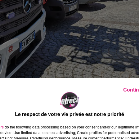
Contin
. Alors que le département des
Bouches-du-
e » feux de forêt, le
Var
est également surveillé
isés de l'hexagone, et de fait très exposé aux
Le respect de votre vie privée est notre priorité
 sont déployés en ce moment pour protéger la
utes les mesures figure la prévention.
ers
do the following data processing based on your consent and/or our legitimate int
device; Use limited data to select advertising; Create profiles for personalised adver
ur surveiller la situation de près. Dans un
vertising; Measure advertising performance; Measure content performance; Unders