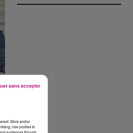
uer sans accepter
erest: Store and/or
tising; Use profiles to
tand audiences through