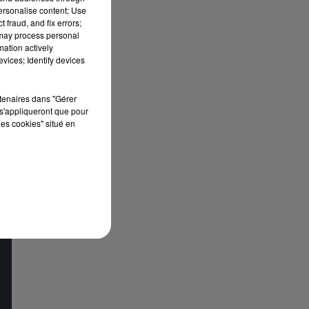
personalise content; Use
ux
 fraud, and fix errors;
 may process personal
mation actively
e
vices; Identify devices
rtenaires dans "Gérer
s'appliqueront que pour
les cookies" situé en