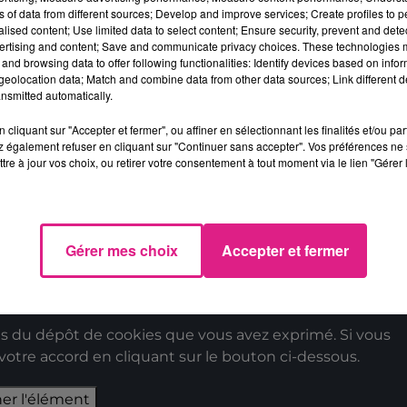
ns of data from different sources; Develop and improve services; Create profiles to 
-et-Moselle
) affirme envoyer 12 pompiers et de
alised content; Use limited data to select content; Ensure security, prevent and detect
’un dispositif préventif. Le
SDIS 57 (Moselle)
ertising and content; Save and communicate privacy choices. These technologies
and browsing data to offer following functionalities: Identify devices based on infor
et 6 engins.
Cette opération est également suivi
eolocation data; Match and combine data from other data sources; Link different de
SDIS 71 (Saône-et-Loire), SDIS 88 (Vosges) et
nsmitted automatically.
cliquant sur "Accepter et fermer", ou affiner en sélectionnant les finalités et/ou pa
 également refuser en cliquant sur "Continuer sans accepter". Vos préférences ne 
tre à jour vos choix, ou retirer votre consentement à tout moment via le lien "Gérer 
 du dépôt de cookies que vous avez exprimé. Si vous
 votre accord en cliquant sur le bouton ci-dessous.
Gérer mes choix
Accepter et fermer
her l'élément
 du dépôt de cookies que vous avez exprimé. Si vous
 votre accord en cliquant sur le bouton ci-dessous.
her l'élément