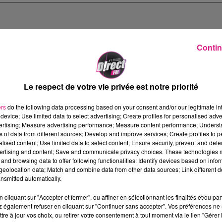
Contin
Le respect de votre vie privée est notre priorité
ers
do the following data processing based on your consent and/or our legitimate int
device; Use limited data to select advertising; Create profiles for personalised adver
vertising; Measure advertising performance; Measure content performance; Unders
ns of data from different sources; Develop and improve services; Create profiles to 
alised content; Use limited data to select content; Ensure security, prevent and detect
ertising and content; Save and communicate privacy choices. These technologies
and browsing data to offer following functionalities: Identify devices based on infor
eolocation data; Match and combine data from other data sources; Link different de
nsmitted automatically.
cliquant sur "Accepter et fermer", ou affiner en sélectionnant les finalités et/ou pa
 également refuser en cliquant sur "Continuer sans accepter". Vos préférences ne 
tre à jour vos choix, ou retirer votre consentement à tout moment via le lien "Gérer 