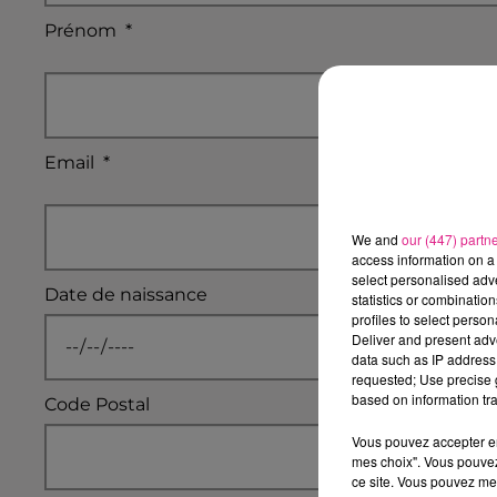
Prénom
*
Email
*
We and
our (447) partn
access information on a 
select personalised ad
Date de naissance
statistics or combinatio
profiles to select person
Deliver and present adv
data such as IP address 
requested; Use precise g
based on information tra
Code Postal
Vous pouvez accepter en 
mes choix". Vous pouvez
ce site. Vous pouvez met