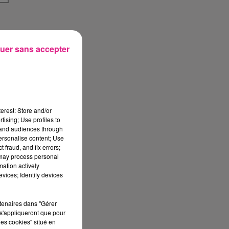
uer sans accepter
erest: Store and/or
tising; Use profiles to
tand audiences through
personalise content; Use
 fraud, and fix errors;
 may process personal
mation actively
vices; Identify devices
rtenaires dans "Gérer
s'appliqueront que pour
les cookies" situé en