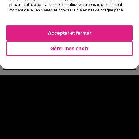
pouvez mettre à jour vos choix, ou retirer votre consentement à tout
4 août 2026
moment via le lien "Gérer les cookies" situé en bas de chaque page.
Officiel : le lac de Madine reporte son feu d’artifice
4 août 2026
Eclipse Solaire du 12 août : où voir ce phénomène en Lorraine ?
Accepter et fermer
31 juillet 2026
Chalets de Noël solidaires : la ville de Metz lance un appel à...
Gérer mes choix
31 juillet 2026
Vosges : les feux d’artifice de Gérardmer sont annulés