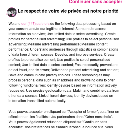
Au menu :
les produits des terroirs :
vins
,
Continuer sans accepter
pains, huile de noix, miel, les fromages de
la
Le respect de votre vie privée est notre priorité
ferme de la
Souleuvre
de
Prény
.
We and
our (447) partners
do the following data processing based on
L’artisanat d’art sera également présent avec
your consent and/or our legitimate interest: Store and/or access
information on a device; Use limited data to select advertising; Create
entre autres, vannerie, poterie, céramique,
profiles for personalised advertising; Use profiles to select personalised
bijoux, objets en bois.
advertising; Measure advertising performance; Measure content
performance; Understand audiences through statistics or combinations
of data from different sources; Develop and improve services; Create
profiles to personalise content; Use profiles to select personalised
FIL ACTUS
content; Use limited data to select content; Ensure security, prevent and
detect fraud, and fix errors; Deliver and present advertising and content;
Save and communicate privacy choices. These technologies may
7 août 2026
process personal data such as IP address and browsing data to offer
Lorraine : une journée pas comme les autres au Parc animalier de...
following functionalities: Identify devices based on information actively
requested; Use precise geolocation data; Match and combine data from
6 août 2026
other data sources; Link different devices; Identify devices based on
Metz : une distribution de lunette gratuite pour voir l’éclipse
information transmitted automatically.
5 août 2026
Casting de Woof : l'Euro-Métropole de Metz part à la recherche de...
Vous pouvez accepter en cliquant sur "Accepter et fermer", ou affiner en
sélectionnant les finalités et/ou partenaires dans "Gérer mes choix".
4 août 2026
Vous pouvez également refuser en cliquant sur "Continuer sans
Officiel : Gauthier Hein quitte le FC Metz pour l'OGC Nice
accepter". Vos préférences ne s'appliqueront que pour ce site. Vous