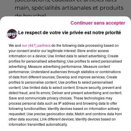
main, spécialités artisanales et produits
de bouche).
Continuer sans accepter
Buvette
et petite restauration sur place.
Le respect de votre vie privée est notre priorité
Rendez-vous dans la salle multi-activités,
Rue du Stade à Contrisson, le dimanche 14
We and
our (447) partners
do the following data processing based on
your consent and/or our legitimate interest: Store and/or access
décembre de 10h30 à 18h.
information on a device; Use limited data to select advertising; Create
profiles for personalised advertising; Use profiles to select personalised
advertising; Measure advertising performance; Measure content
Fabienne Zaepffel : présidente des p'tites mains à
performance; Understand audiences through statistics or combinations
Contrisson.
of data from different sources; Develop and improve services; Create
profiles to personalise content; Use profiles to select personalised
content; Use limited data to select content; Ensure security, prevent and
detect fraud, and fix errors; Deliver and present advertising and content;
Save and communicate privacy choices. These technologies may
Crédit :
D!RECT FM
process personal data such as IP address and browsing data to offer
FIL ACTUS
following functionalities: Identify devices based on information actively
requested; Use precise geolocation data; Match and combine data from
other data sources; Link different devices; Identify devices based on
information transmitted automatically.
5 août 2026
Casting de Woof : l'Euro-Métropole de Metz part à la recherche de...