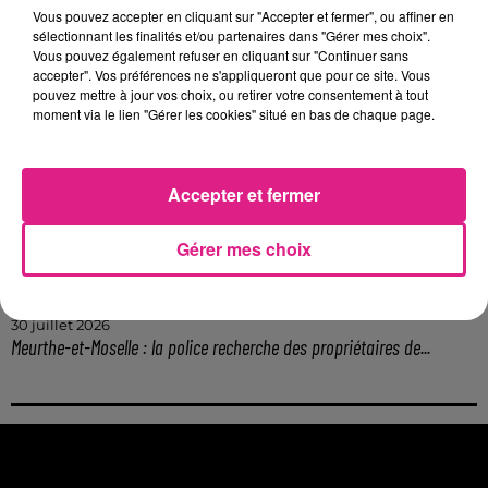
Vous pouvez accepter en cliquant sur "Accepter et fermer", ou affiner en
4 août 2026
sélectionnant les finalités et/ou partenaires dans "Gérer mes choix".
Officiel : Gauthier Hein quitte le FC Metz pour l'OGC Nice
Vous pouvez également refuser en cliquant sur "Continuer sans
accepter". Vos préférences ne s'appliqueront que pour ce site. Vous
4 août 2026
Officiel : le lac de Madine reporte son feu d’artifice
pouvez mettre à jour vos choix, ou retirer votre consentement à tout
moment via le lien "Gérer les cookies" situé en bas de chaque page.
4 août 2026
Eclipse Solaire du 12 août : où voir ce phénomène en Lorraine ?
31 juillet 2026
Accepter et fermer
Chalets de Noël solidaires : la ville de Metz lance un appel à...
31 juillet 2026
Vosges : les feux d’artifice de Gérardmer sont annulés
Gérer mes choix
31 juillet 2026
Insolite : cette émission de télévision recherche des candidats...
30 juillet 2026
Meurthe-et-Moselle : la police recherche des propriétaires de...