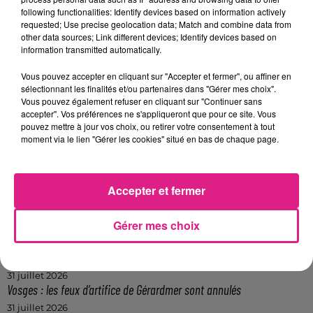
following functionalities: Identify devices based on information actively
requested; Use precise geolocation data; Match and combine data from
other data sources; Link different devices; Identify devices based on
information transmitted automatically.
Crédit :
D!RECT FM
FIL ACTUS
Vous pouvez accepter en cliquant sur "Accepter et fermer", ou affiner en
sélectionnant les finalités et/ou partenaires dans "Gérer mes choix".
Vous pouvez également refuser en cliquant sur "Continuer sans
accepter". Vos préférences ne s'appliqueront que pour ce site. Vous
5 août 2026
pouvez mettre à jour vos choix, ou retirer votre consentement à tout
Casting de Woof : l'Euro-Métropole de Metz part à la recherche de...
moment via le lien "Gérer les cookies" situé en bas de chaque page.
4 août 2026
Officiel : Gauthier Hein quitte le FC Metz pour l'OGC Nice
4 août 2026
Accepter et fermer
Officiel : le lac de Madine reporte son feu d’artifice
4 août 2026
Gérer mes choix
Eclipse Solaire du 12 août : où voir ce phénomène en Lorraine ?
31 juillet 2026
Chalets de Noël solidaires : la ville de Metz lance un appel à...
31 juillet 2026
Vosges : les feux d’artifice de Gérardmer sont annulés
31 juillet 2026