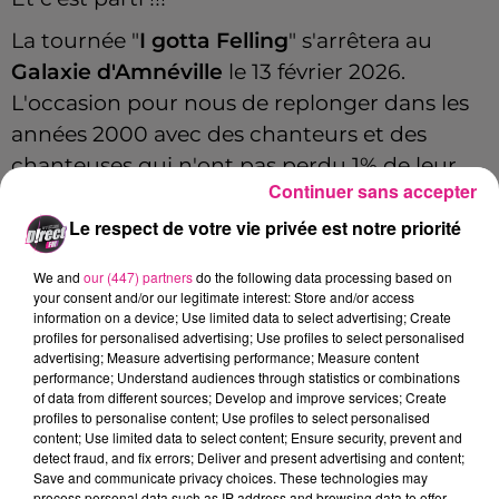
La tournée "
I gotta Felling
" s'arrêtera au
Galaxie d'Amnéville
le 13 février 2026.
L'occasion pour nous de replonger dans les
années 2000 avec des chanteurs et des
chanteuses qui n'ont pas perdu 1% de leur
Continuer sans accepter
énergie.
Le respect de votre vie privée est notre priorité
Alizée, les Worlds Apart, Billy Crawford,
Amine, Colonel Reyel, Helmut Fritz, Assia,
We and
our (447) partners
do the following data processing based on
your consent and/or our legitimate interest: Store and/or access
Priscilla, Organiz, Salome de Bahia seront
information on a device; Use limited data to select advertising; Create
présents sur scène. Cela sera le cas aussi de
profiles for personalised advertising; Use profiles to select personalised
advertising; Measure advertising performance; Measure content
Nâdiya
, qui revient en 2026 avec de
performance; Understand audiences through statistics or combinations
nouveaux projets.
of data from different sources; Develop and improve services; Create
profiles to personalise content; Use profiles to select personalised
content; Use limited data to select content; Ensure security, prevent and
detect fraud, and fix errors; Deliver and present advertising and content;
Save and communicate privacy choices. These technologies may
Nâdiya sur D!RECT FM
process personal data such as IP address and browsing data to offer