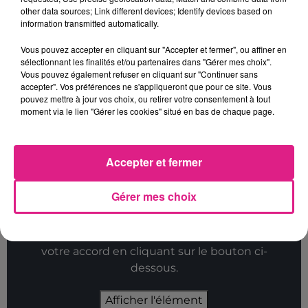
other data sources; Link different devices; Identify devices based on
information transmitted automatically.
Vous pouvez accepter en cliquant sur "Accepter et fermer", ou affiner en
sélectionnant les finalités et/ou partenaires dans "Gérer mes choix".
Vous pouvez également refuser en cliquant sur "Continuer sans
accepter". Vos préférences ne s'appliqueront que pour ce site. Vous
pouvez mettre à jour vos choix, ou retirer votre consentement à tout
Participer au jeu
moment via le lien "Gérer les cookies" situé en bas de chaque page.
Accepter et fermer
Gérer mes choix
Cet élément est masqué compte-tenu du refus
du dépôt de cookies que vous avez exprimé. Si
vous souhaitez l'afficher, merci de nous donner
votre accord en cliquant sur le bouton ci-
dessous.
Afficher l'élément