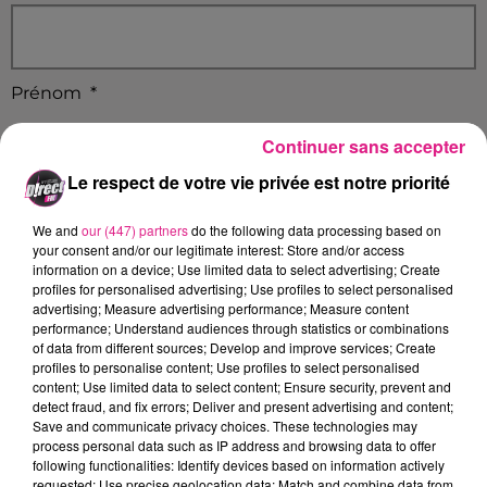
Prénom
*
Continuer sans accepter
Le respect de votre vie privée est notre priorité
Email
*
We and
our (447) partners
do the following data processing based on
your consent and/or our legitimate interest: Store and/or access
information on a device; Use limited data to select advertising; Create
profiles for personalised advertising; Use profiles to select personalised
advertising; Measure advertising performance; Measure content
performance; Understand audiences through statistics or combinations
of data from different sources; Develop and improve services; Create
Ville
profiles to personalise content; Use profiles to select personalised
content; Use limited data to select content; Ensure security, prevent and
detect fraud, and fix errors; Deliver and present advertising and content;
Save and communicate privacy choices. These technologies may
process personal data such as IP address and browsing data to offer
following functionalities: Identify devices based on information actively
Téléphone
*
requested; Use precise geolocation data; Match and combine data from