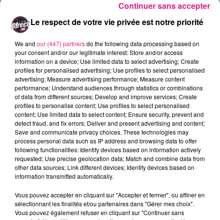
Continuer sans accepter
Le respect de votre vie privée est notre priorité
Ville
*
We and
our (447) partners
do the following data processing based on
your consent and/or our legitimate interest: Store and/or access
information on a device; Use limited data to select advertising; Create
profiles for personalised advertising; Use profiles to select personalised
advertising; Measure advertising performance; Measure content
performance; Understand audiences through statistics or combinations
Téléphone
*
of data from different sources; Develop and improve services; Create
profiles to personalise content; Use profiles to select personalised
content; Use limited data to select content; Ensure security, prevent and
detect fraud, and fix errors; Deliver and present advertising and content;
Save and communicate privacy choices. These technologies may
process personal data such as IP address and browsing data to offer
following functionalities: Identify devices based on information actively
requested; Use precise geolocation data; Match and combine data from
other data sources; Link different devices; Identify devices based on
information transmitted automatically.
Participer au jeu
Vous pouvez accepter en cliquant sur "Accepter et fermer", ou affiner en
sélectionnant les finalités et/ou partenaires dans "Gérer mes choix".
Vous pouvez également refuser en cliquant sur "Continuer sans