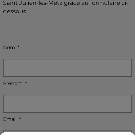
Saint Julien-les-Metz grâce au formulaire ci-
dessous
Nom
*
Prénom
*
Email
*