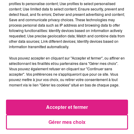
cliquant juste
ici
profiles to personalise content; Use profiles to select personalised
content; Use limited data to select content; Ensure security, prevent and
detect fraud, and fix errors; Deliver and present advertising and content;
Save and communicate privacy choices. These technologies may
process personal data such as IP address and browsing data to offer
Cet élément est masqué compte-tenu du refus
following functionalities: Identify devices based on information actively
du dépôt de cookies que vous avez exprimé. Si
requested; Use precise geolocation data; Match and combine data from
vous souhaitez l'afficher, merci de nous donner
other data sources; Link different devices; Identify devices based on
information transmitted automatically.
votre accord en cliquant sur le bouton ci-
dessous.
Vous pouvez accepter en cliquant sur "Accepter et fermer", ou affiner en
sélectionnant les finalités et/ou partenaires dans "Gérer mes choix".
Vous pouvez également refuser en cliquant sur "Continuer sans
Afficher l'élément
accepter". Vos préférences ne s'appliqueront que pour ce site. Vous
pouvez mettre à jour vos choix, ou retirer votre consentement à tout
FIL ACTUS
moment via le lien "Gérer les cookies" situé en bas de chaque page.
5 août 2026
Casting de Woof : l'Euro-Métropole de Metz part à la recherche de...
Accepter et fermer
4 août 2026
Officiel : Gauthier Hein quitte le FC Metz pour l'OGC Nice
Gérer mes choix
4 août 2026
Officiel : le lac de Madine reporte son feu d’artifice