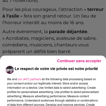
au 7 novembre).
Pour les plus courageux, l’attraction «
terreur
à l’asile
» fera son grand retour. Un lieu de
l’horreur interdit au moins de 16 ans.
Autre événement, la
parade déjantée
.
« Acrobates, magiciens, avaleuse de sabre,
comédiens, musiciens, chanteurs vous
préparent un défilé bien barré
La direction recherche aussi des employés
Continuer sans accepter
polyvalents pour les restaurants. Ce sont
Le respect de votre vie privée est notre priorité
des
CDD
à temps partiel du 16 octobre au 7
We and
our (447) partners
do the following data processing based on
novembre. Si vous êtes intéressez, envoyer
your consent and/or our legitimate interest: Store and/or access
votre CV + une lettre de motivation
information on a device; Use limited data to select advertising; Create
profiles for personalised advertising; Use profiles to select personalised
à
recrutement@walygatorpark.fr
advertising; Measure advertising performance; Measure content
performance; Understand audiences through statistics or combinations
Le programme de cette nouvelle édition, en
of data from different sources; Develop and improve services; Create